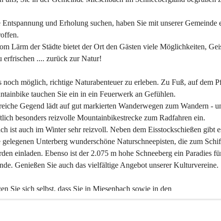
 Entspannung und Erholung suchen, haben Sie mit unserer Gemeinde e
offen.
om Lärm der Städte bietet der Ort den Gästen viele Möglichkeiten, Gei
 erfrischen .... zurück zur Natur!
es noch möglich, richtige Naturabenteuer zu erleben. Zu Fuß, auf dem P
tainbike tauchen Sie ein in ein Feuerwerk an Gefühlen.
reiche Gegend lädt auf gut markierten Wanderwegen zum Wandern - un
tlich besonders reizvolle Mountainbikestrecke zum Radfahren ein.
h ist auch im Winter sehr reizvoll. Neben dem Eisstockschießen gibt e
 gelegenen Unterberg wunderschöne Naturschneepisten, die zum Schif
den einladen. Ebenso ist der 2.075 m hohe Schneeberg ein Paradies fü
nde. Genießen Sie auch das vielfältige Angebot unserer Kulturvereine.
n Sie sich selbst, dass Sie in Miesenbach sowie in den 
gungsbetrieben, Gaststätten und urigen Berghütten herzlich aufgenom