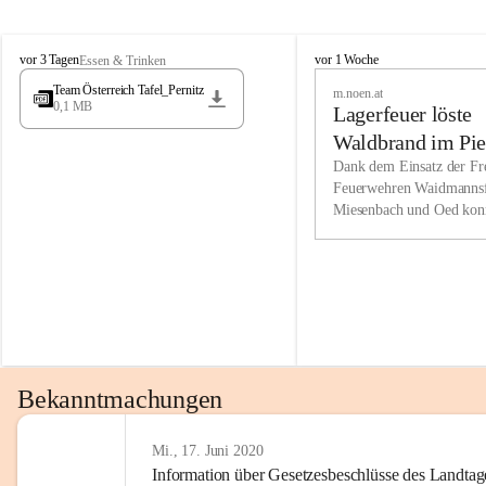
Wir kenne
M
M
werden eb
vor 3 Tagen
vor 1 Woche
Essen & Trinken
i
i
Entwickl
Team Österreich Tafel_Pernitz
m.noen.at
e
e
0,1 MB
Lagerfeuer löste
s
s
e
e
Unsere Ve
Waldbrand im Pie
n
n
bzw. Info
aus
Dank dem Einsatz der Fre
b
b
Feuerwehren Waidmannsf
wir fühl
a
a
Miesenbach und Oed kon
c
c
Lösungsor
bei der Gauermannhütte s
h
h
gelöscht werden.
Unsere M
der Wirts
kurzfrist
gesetzlic
unserer G
Bekanntmachungen
beizubeha
Nach 201
Mi., 17. Juni 2020
Information über Gesetzesbeschlüsse des Landtag
verliehen