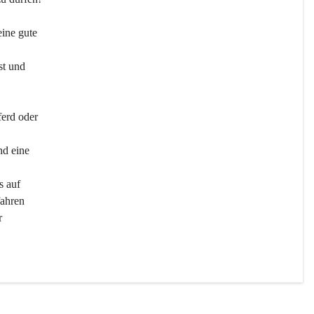
ine gute 
st und 
ferd oder 
d eine 
s auf 
ahren 
r 
men 