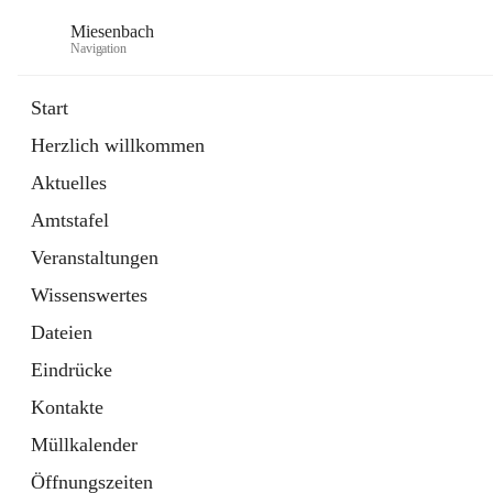
Miesenbach
Navigation
Start
Herzlich willkommen
öffnet
Abwasserverband oberes Piestingtal
Aktuelles
in
Externe Webseite
neuem
Amtstafel
Tab
öffnet
Region Schneebergland
in
Externe Webseite
Veranstaltungen
neuem
Tab
Wissenswertes
Dateien
Eindrücke
Kontakte
Müllkalender
Öffnungszeiten