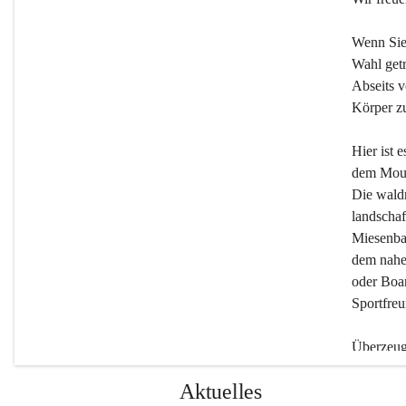
Wenn Sie
Wahl getr
Abseits v
Körper zu
Hier ist 
dem Moun
Die wald
landschaf
Miesenbac
dem nahe
oder Boar
Sportfreu
Überzeuge
Beherber
Aktuelles
werden.