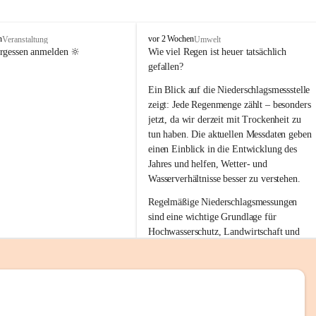
tion 
M
n
vor 2 Wochen
Veranstaltung
Umwelt
i
ergessen anmelden 🔆
Wie viel Regen ist heuer tatsächlich 
e
gefallen?
s
stelle 
e
Ein Blick auf die Niederschlagsmessstelle 
n
zeigt: Jede Regenmenge zählt – besonders 
gt und 
b
jetzt, da wir derzeit mit Trockenheit zu 
a
tun haben. Die aktuellen Messdaten geben 
c
einen Einblick in die Entwicklung des 
h
Jahres und helfen, Wetter- und 
sätzen 
Wasserverhältnisse besser zu verstehen.
r 
Regelmäßige Niederschlagsmessungen 
. Den 
sind eine wichtige Grundlage für 
m Wohl 
Hochwasserschutz, Landwirtschaft und 
einen nachhaltigen Umgang mit unseren 
Ressourcen. Gerade in trockenen Zeiten ist
es umso wichtiger, bewusst und 
verantwortungsvoll mit Wasser 
emeinde“ 
umzugehen.
rten und 