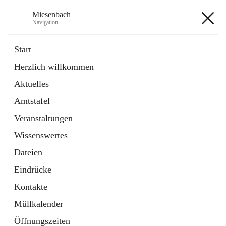
Miesenbach
Navigation
Miesenbach
Start
Herzlich willkommen
öffnet
Abwasserverband oberes Piestingtal
Aktuelles
in
Externe Webseite
neuem
Amtstafel
Tab
öffnet
Region Schneebergland
in
Externe Webseite
Veranstaltungen
neuem
Tab
Wissenswertes
+2
Dateien
Eindrücke
Kontakte
Müllkalender
Hauptadresse
Öffnungszeiten