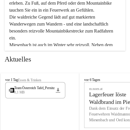
erleben. Zu Fuß, auf dem Pferd oder dem Mountainbike 
tauchen Sie ein in ein Feuerwerk an Gefühlen.
Die waldreiche Gegend lädt auf gut markierten 
Wanderwegen zum Wandern - und eine landschaftlich 
besonders reizvolle Mountainbikestrecke zum Radfahren 
ein.
Miesenbach ist auch im Winter sehr reizvoll. Neben dem 
Eisstockschießen gibt es auf dem nahe gelegenen Unterberg 
Aktuelles
wunderschöne Naturschneepisten, die zum Schifahren oder 
Boarden einladen. Ebenso ist der 2.075 m hohe Schneeberg 
ein Paradies für Sportfreunde. Genießen Sie auch das 
M
vielfältige Angebot unserer Kulturvereine.
M
vor 1 Tag
vor 6 Tagen
Essen & Trinken
i
i
Team Österreich Tafel_Pernitz
m.noen.at
e
e
0,1 MB
Überzeugen Sie sich selbst, dass Sie in Miesenbach sowie 
Lagerfeuer löste
s
s
e
in den Beherbergungsbetrieben, Gaststätten und urigen 
e
Waldbrand im Pie
n
n
Berghütten herzlich aufgenommen werden.
aus
Dank dem Einsatz der Fre
b
b
Feuerwehren Waidmannsf
a
a
Miesenbach und Oed kon
c
Wir kennen Miesenbach als lebens- und liebenswerten Ort. 
c
bei der Gauermannhütte s
h
h
Tradition und Innovation werden ebenso groß geschrieben 