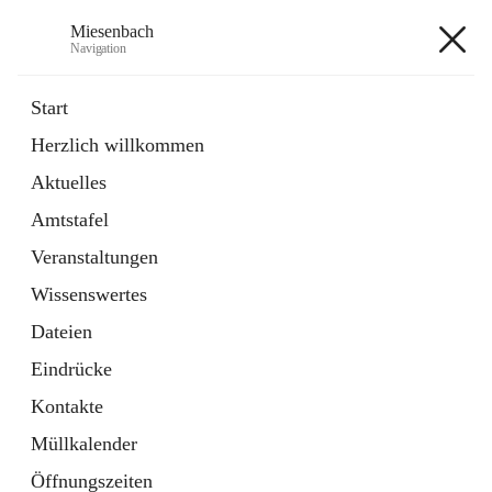
Miesenbach
Navigation
Miesenbach
Start
Herzlich willkommen
öffnet
Abwasserverband oberes Piestingtal
Aktuelles
in
Externe Webseite
neuem
Amtstafel
Tab
öffnet
Region Schneebergland
in
Externe Webseite
Veranstaltungen
neuem
Tab
Wissenswertes
+2
Dateien
Eindrücke
Kontakte
Müllkalender
Hauptadresse
Öffnungszeiten