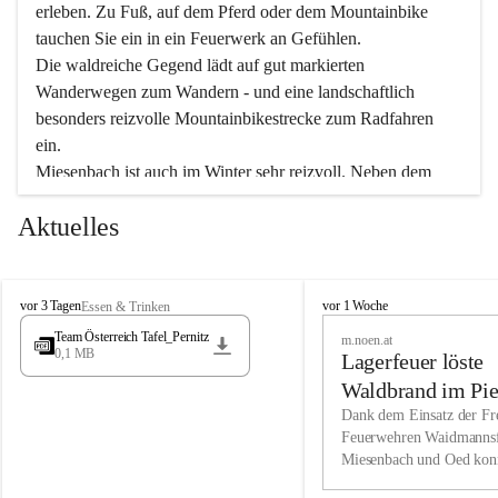
erleben. Zu Fuß, auf dem Pferd oder dem Mountainbike 
tauchen Sie ein in ein Feuerwerk an Gefühlen.
Die waldreiche Gegend lädt auf gut markierten 
Wanderwegen zum Wandern - und eine landschaftlich 
besonders reizvolle Mountainbikestrecke zum Radfahren 
ein.
Miesenbach ist auch im Winter sehr reizvoll. Neben dem 
Eisstockschießen gibt es auf dem nahe gelegenen Unterberg 
Aktuelles
wunderschöne Naturschneepisten, die zum Schifahren oder 
Boarden einladen. Ebenso ist der 2.075 m hohe Schneeberg 
ein Paradies für Sportfreunde. Genießen Sie auch das 
M
vielfältige Angebot unserer Kulturvereine.
M
vor 3 Tagen
vor 1 Woche
Essen & Trinken
i
i
Team Österreich Tafel_Pernitz
m.noen.at
e
e
0,1 MB
Überzeugen Sie sich selbst, dass Sie in Miesenbach sowie 
Lagerfeuer löste
s
s
e
in den Beherbergungsbetrieben, Gaststätten und urigen 
e
Waldbrand im Pie
n
n
Berghütten herzlich aufgenommen werden.
aus
Dank dem Einsatz der Fre
b
b
Feuerwehren Waidmannsf
a
a
Miesenbach und Oed kon
c
Wir kennen Miesenbach als lebens- und liebenswerten Ort. 
c
bei der Gauermannhütte s
h
h
Tradition und Innovation werden ebenso groß geschrieben 