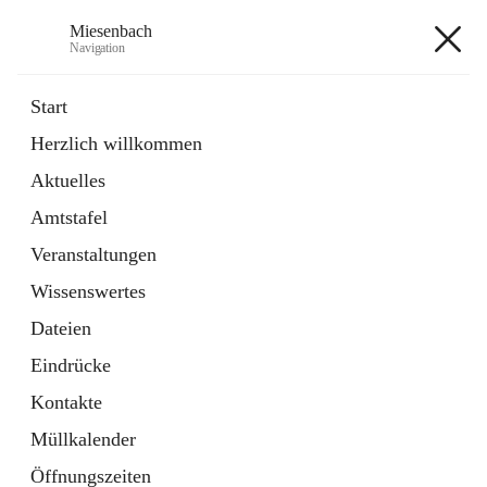
Miesenbach
Navigation
Miesenbach
Start
Herzlich willkommen
öffnet
Abwasserverband oberes Piestingtal
Aktuelles
in
Externe Webseite
neuem
Amtstafel
Tab
öffnet
Region Schneebergland
in
Externe Webseite
Veranstaltungen
neuem
Tab
Wissenswertes
+2
Dateien
Eindrücke
Kontakte
Müllkalender
Hauptadresse
Öffnungszeiten