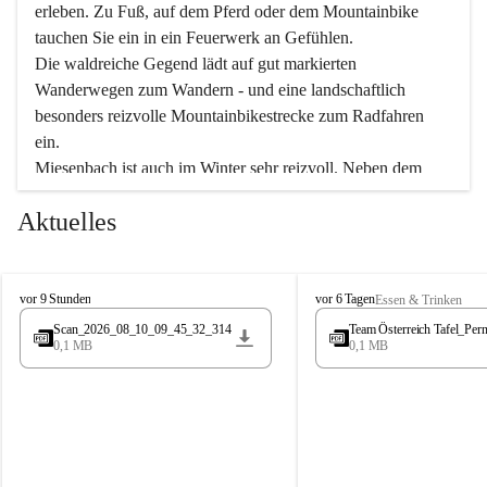
erleben. Zu Fuß, auf dem Pferd oder dem Mountainbike 
tauchen Sie ein in ein Feuerwerk an Gefühlen.
Die waldreiche Gegend lädt auf gut markierten 
Wanderwegen zum Wandern - und eine landschaftlich 
besonders reizvolle Mountainbikestrecke zum Radfahren 
ein.
Miesenbach ist auch im Winter sehr reizvoll. Neben dem 
Eisstockschießen gibt es auf dem nahe gelegenen Unterberg 
Aktuelles
wunderschöne Naturschneepisten, die zum Schifahren oder 
Boarden einladen. Ebenso ist der 2.075 m hohe Schneeberg 
ein Paradies für Sportfreunde. Genießen Sie auch das 
M
vielfältige Angebot unserer Kulturvereine.
M
vor 9 Stunden
vor 6 Tagen
Essen & Trinken
i
i
Scan_2026_08_10_09_45_32_314
Team Österreich Tafel_Pern
e
e
0,1 MB
0,1 MB
Überzeugen Sie sich selbst, dass Sie in Miesenbach sowie 
s
s
e
in den Beherbergungsbetrieben, Gaststätten und urigen 
e
n
n
Berghütten herzlich aufgenommen werden.
b
b
a
a
c
Wir kennen Miesenbach als lebens- und liebenswerten Ort. 
c
h
h
Tradition und Innovation werden ebenso groß geschrieben 