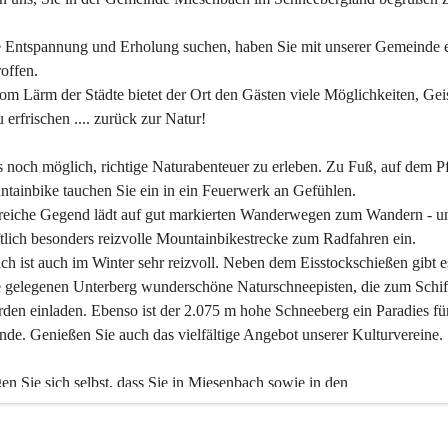
 Entspannung und Erholung suchen, haben Sie mit unserer Gemeinde e
offen.
om Lärm der Städte bietet der Ort den Gästen viele Möglichkeiten, Gei
 erfrischen .... zurück zur Natur!
es noch möglich, richtige Naturabenteuer zu erleben. Zu Fuß, auf dem P
tainbike tauchen Sie ein in ein Feuerwerk an Gefühlen.
reiche Gegend lädt auf gut markierten Wanderwegen zum Wandern - un
tlich besonders reizvolle Mountainbikestrecke zum Radfahren ein.
h ist auch im Winter sehr reizvoll. Neben dem Eisstockschießen gibt e
 gelegenen Unterberg wunderschöne Naturschneepisten, die zum Schif
den einladen. Ebenso ist der 2.075 m hohe Schneeberg ein Paradies fü
nde. Genießen Sie auch das vielfältige Angebot unserer Kulturvereine.
n Sie sich selbst, dass Sie in Miesenbach sowie in den 
gungsbetrieben, Gaststätten und urigen Berghütten herzlich aufgenom