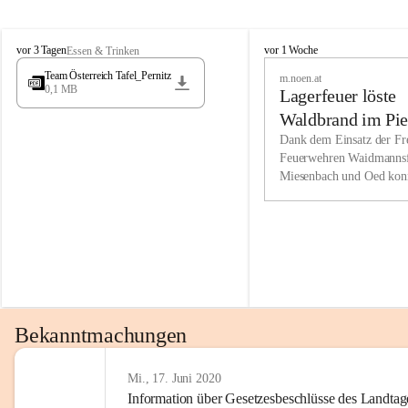
Wir kenne
M
M
werden eb
vor 3 Tagen
vor 1 Woche
Essen & Trinken
i
i
Entwickl
Team Österreich Tafel_Pernitz
m.noen.at
e
e
0,1 MB
Lagerfeuer löste
s
s
e
e
Unsere Ve
Waldbrand im Pie
n
n
bzw. Info
aus
Dank dem Einsatz der Fre
b
b
Feuerwehren Waidmannsf
wir fühl
a
a
Miesenbach und Oed kon
c
c
Lösungsor
bei der Gauermannhütte s
h
h
gelöscht werden.
Unsere M
der Wirts
kurzfrist
gesetzlic
unserer G
Bekanntmachungen
beizubeha
Nach 201
Mi., 17. Juni 2020
Information über Gesetzesbeschlüsse des Landtag
verliehen