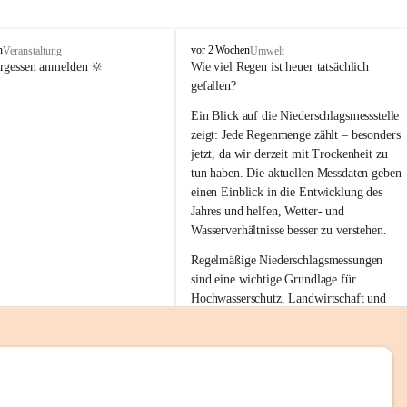
tion 
M
n
vor 2 Wochen
Veranstaltung
Umwelt
i
ergessen anmelden 🔆
Wie viel Regen ist heuer tatsächlich 
e
gefallen?
s
stelle 
e
Ein Blick auf die Niederschlagsmessstelle 
n
zeigt: Jede Regenmenge zählt – besonders 
gt und 
b
jetzt, da wir derzeit mit Trockenheit zu 
a
tun haben. Die aktuellen Messdaten geben 
c
einen Einblick in die Entwicklung des 
h
Jahres und helfen, Wetter- und 
sätzen 
Wasserverhältnisse besser zu verstehen.
r 
Regelmäßige Niederschlagsmessungen 
. Den 
sind eine wichtige Grundlage für 
m Wohl 
Hochwasserschutz, Landwirtschaft und 
einen nachhaltigen Umgang mit unseren 
Ressourcen. Gerade in trockenen Zeiten ist
es umso wichtiger, bewusst und 
verantwortungsvoll mit Wasser 
emeinde“ 
umzugehen.
rten und 