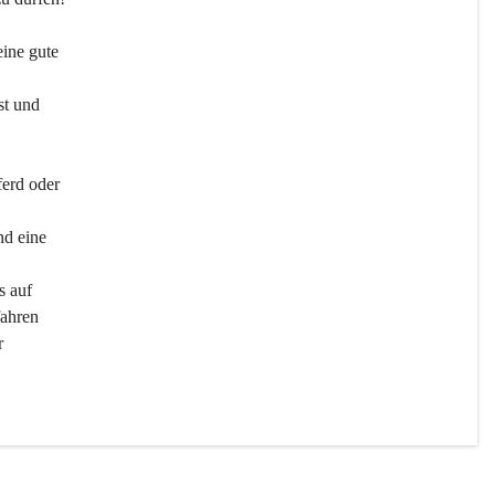
ine gute 
st und 
ferd oder 
d eine 
s auf 
ahren 
r 
men 