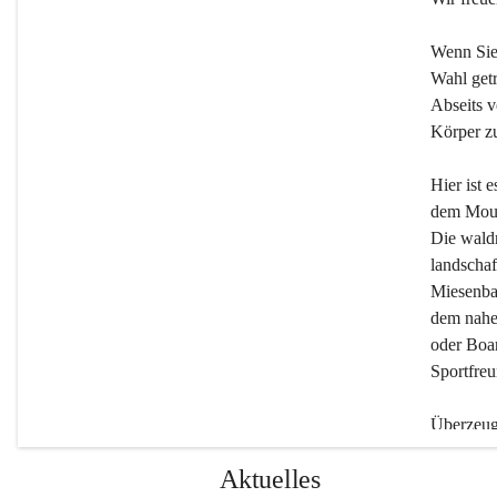
Wenn Sie
Wahl getr
Abseits v
Körper zu
Hier ist 
dem Moun
Die wald
landschaf
Miesenbac
dem nahe
oder Boar
Sportfreu
Überzeuge
Beherber
Aktuelles
werden.