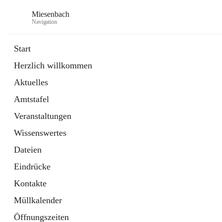
Miesenbach
Navigation
Start
Herzlich willkommen
öffnet
Abwasserverband oberes Piestingtal
Aktuelles
in
Externe Webseite
neuem
Amtstafel
Tab
öffnet
Region Schneebergland
in
Externe Webseite
Veranstaltungen
neuem
Tab
Wissenswertes
Dateien
Eindrücke
Kontakte
Müllkalender
Öffnungszeiten