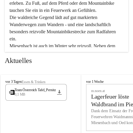
erleben. Zu Fuß, auf dem Pferd oder dem Mountainbike 
tauchen Sie ein in ein Feuerwerk an Gefühlen.
Die waldreiche Gegend lädt auf gut markierten 
Wanderwegen zum Wandern - und eine landschaftlich 
besonders reizvolle Mountainbikestrecke zum Radfahren 
ein.
Miesenbach ist auch im Winter sehr reizvoll. Neben dem 
Eisstockschießen gibt es auf dem nahe gelegenen Unterberg 
Aktuelles
wunderschöne Naturschneepisten, die zum Schifahren oder 
Boarden einladen. Ebenso ist der 2.075 m hohe Schneeberg 
ein Paradies für Sportfreunde. Genießen Sie auch das 
M
vielfältige Angebot unserer Kulturvereine.
M
vor 3 Tagen
vor 1 Woche
Essen & Trinken
i
i
Team Österreich Tafel_Pernitz
m.noen.at
e
e
0,1 MB
Überzeugen Sie sich selbst, dass Sie in Miesenbach sowie 
Lagerfeuer löste
s
s
e
in den Beherbergungsbetrieben, Gaststätten und urigen 
e
Waldbrand im Pie
n
n
Berghütten herzlich aufgenommen werden.
aus
Dank dem Einsatz der Fre
b
b
Feuerwehren Waidmannsf
a
a
Miesenbach und Oed kon
c
Wir kennen Miesenbach als lebens- und liebenswerten Ort. 
c
bei der Gauermannhütte s
h
h
Tradition und Innovation werden ebenso groß geschrieben 