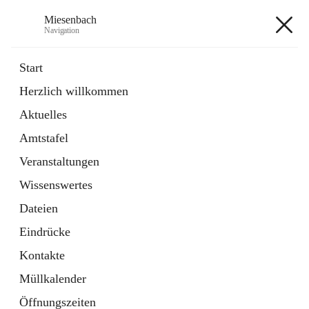
Miesenbach
Navigation
Miesenbach
Start
Herzlich willkommen
öffnet
Abwasserverband oberes Piestingtal
Aktuelles
in
Externe Webseite
neuem
Amtstafel
Tab
öffnet
Region Schneebergland
in
Externe Webseite
Veranstaltungen
neuem
Tab
Wissenswertes
+2
Dateien
Eindrücke
Kontakte
Müllkalender
Hauptadresse
Öffnungszeiten