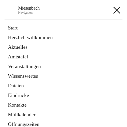
Miesenbach
Navigation
Miesenbach
Start
Herzlich willkommen
öffnet
Abwasserverband oberes Piestingtal
Aktuelles
in
Externe Webseite
neuem
Amtstafel
Tab
öffnet
Region Schneebergland
in
Externe Webseite
Veranstaltungen
neuem
Tab
Wissenswertes
+2
Dateien
Eindrücke
Kontakte
Müllkalender
Hauptadresse
Öffnungszeiten