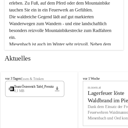
erleben. Zu Fuß, auf dem Pferd oder dem Mountainbike 
tauchen Sie ein in ein Feuerwerk an Gefühlen.
Die waldreiche Gegend lädt auf gut markierten 
Wanderwegen zum Wandern - und eine landschaftlich 
besonders reizvolle Mountainbikestrecke zum Radfahren 
ein.
Miesenbach ist auch im Winter sehr reizvoll. Neben dem 
Eisstockschießen gibt es auf dem nahe gelegenen Unterberg 
Aktuelles
wunderschöne Naturschneepisten, die zum Schifahren oder 
Boarden einladen. Ebenso ist der 2.075 m hohe Schneeberg 
ein Paradies für Sportfreunde. Genießen Sie auch das 
M
vielfältige Angebot unserer Kulturvereine.
M
vor 3 Tagen
vor 1 Woche
Essen & Trinken
i
i
Team Österreich Tafel_Pernitz
m.noen.at
e
e
0,1 MB
Überzeugen Sie sich selbst, dass Sie in Miesenbach sowie 
Lagerfeuer löste
s
s
e
in den Beherbergungsbetrieben, Gaststätten und urigen 
e
Waldbrand im Pie
n
n
Berghütten herzlich aufgenommen werden.
aus
Dank dem Einsatz der Fre
b
b
Feuerwehren Waidmannsf
a
a
Miesenbach und Oed kon
c
Wir kennen Miesenbach als lebens- und liebenswerten Ort. 
c
bei der Gauermannhütte s
h
h
Tradition und Innovation werden ebenso groß geschrieben 