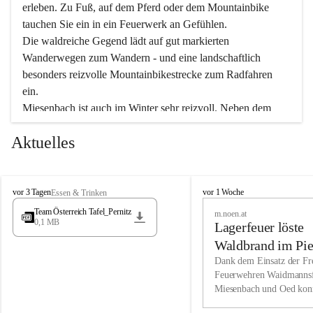
erleben. Zu Fuß, auf dem Pferd oder dem Mountainbike 
tauchen Sie ein in ein Feuerwerk an Gefühlen.
Die waldreiche Gegend lädt auf gut markierten 
Wanderwegen zum Wandern - und eine landschaftlich 
besonders reizvolle Mountainbikestrecke zum Radfahren 
ein.
Miesenbach ist auch im Winter sehr reizvoll. Neben dem 
Eisstockschießen gibt es auf dem nahe gelegenen Unterberg 
Aktuelles
wunderschöne Naturschneepisten, die zum Schifahren oder 
Boarden einladen. Ebenso ist der 2.075 m hohe Schneeberg 
ein Paradies für Sportfreunde. Genießen Sie auch das 
M
vielfältige Angebot unserer Kulturvereine.
M
vor 3 Tagen
vor 1 Woche
Essen & Trinken
i
i
Team Österreich Tafel_Pernitz
m.noen.at
e
e
0,1 MB
Überzeugen Sie sich selbst, dass Sie in Miesenbach sowie 
Lagerfeuer löste
s
s
e
in den Beherbergungsbetrieben, Gaststätten und urigen 
e
Waldbrand im Pie
n
n
Berghütten herzlich aufgenommen werden.
aus
Dank dem Einsatz der Fre
b
b
Feuerwehren Waidmannsf
a
a
Miesenbach und Oed kon
c
Wir kennen Miesenbach als lebens- und liebenswerten Ort. 
c
bei der Gauermannhütte s
h
h
Tradition und Innovation werden ebenso groß geschrieben 