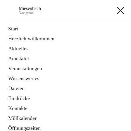
Miesenbach
Navigation
Miesenbach
Start
Herzlich willkommen
öffnet
Abwasserverband oberes Piestingtal
Aktuelles
in
Externe Webseite
neuem
Amtstafel
Tab
öffnet
Region Schneebergland
in
Externe Webseite
Veranstaltungen
neuem
Tab
Wissenswertes
+2
Dateien
Eindrücke
Kontakte
Müllkalender
Hauptadresse
Öffnungszeiten