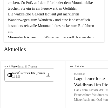
erleben. Zu Fuß, auf dem Pferd oder dem Mountainbike 
tauchen Sie ein in ein Feuerwerk an Gefühlen.
Die waldreiche Gegend lädt auf gut markierten 
Wanderwegen zum Wandern - und eine landschaftlich 
besonders reizvolle Mountainbikestrecke zum Radfahren 
ein.
Miesenbach ist auch im Winter sehr reizvoll. Neben dem 
Eisstockschießen gibt es auf dem nahe gelegenen Unterberg 
Aktuelles
wunderschöne Naturschneepisten, die zum Schifahren oder 
Boarden einladen. Ebenso ist der 2.075 m hohe Schneeberg 
ein Paradies für Sportfreunde. Genießen Sie auch das 
M
vielfältige Angebot unserer Kulturvereine.
M
vor 4 Tagen
vor 1 Woche
Essen & Trinken
i
i
Team Österreich Tafel_Pernitz
m.noen.at
e
e
0,1 MB
Überzeugen Sie sich selbst, dass Sie in Miesenbach sowie 
Lagerfeuer löste
s
s
e
in den Beherbergungsbetrieben, Gaststätten und urigen 
e
Waldbrand im Pie
n
n
Berghütten herzlich aufgenommen werden.
aus
Dank dem Einsatz der Fre
b
b
Feuerwehren Waidmannsf
a
a
Miesenbach und Oed kon
c
Wir kennen Miesenbach als lebens- und liebenswerten Ort. 
c
bei der Gauermannhütte s
h
h
Tradition und Innovation werden ebenso groß geschrieben 