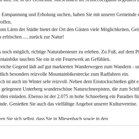
 Entspannung und Erholung suchen, haben Sie mit unserer Gemeinde e
offen.
om Lärm der Städte bietet der Ort den Gästen viele Möglichkeiten, Gei
 erfrischen .... zurück zur Natur!
es noch möglich, richtige Naturabenteuer zu erleben. Zu Fuß, auf dem P
tainbike tauchen Sie ein in ein Feuerwerk an Gefühlen.
reiche Gegend lädt auf gut markierten Wanderwegen zum Wandern - un
tlich besonders reizvolle Mountainbikestrecke zum Radfahren ein.
h ist auch im Winter sehr reizvoll. Neben dem Eisstockschießen gibt e
 gelegenen Unterberg wunderschöne Naturschneepisten, die zum Schif
den einladen. Ebenso ist der 2.075 m hohe Schneeberg ein Paradies fü
nde. Genießen Sie auch das vielfältige Angebot unserer Kulturvereine.
n Sie sich selbst, dass Sie in Miesenbach sowie in den 
gungsbetrieben, Gaststätten und urigen Berghütten herzlich aufgenom