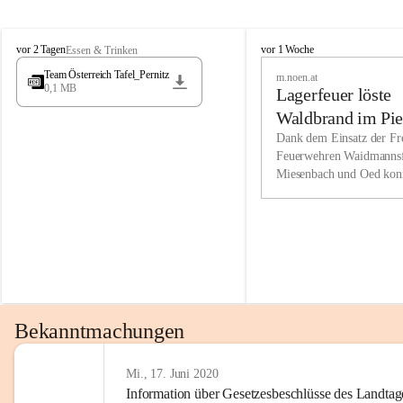
Wir kenne
M
M
werden eb
vor 2 Tagen
vor 1 Woche
Essen & Trinken
i
i
Entwickl
Team Österreich Tafel_Pernitz
m.noen.at
e
e
0,1 MB
Lagerfeuer löste
s
s
e
e
Unsere Ve
Waldbrand im Pie
n
n
bzw. Info
aus
Dank dem Einsatz der Fre
b
b
Feuerwehren Waidmannsf
wir fühl
a
a
Miesenbach und Oed kon
c
c
Lösungsor
bei der Gauermannhütte s
h
h
gelöscht werden.
Unsere M
der Wirts
kurzfrist
gesetzlic
unserer G
Bekanntmachungen
beizubeha
Nach 201
Mi., 17. Juni 2020
Information über Gesetzesbeschlüsse des Landtag
verliehen