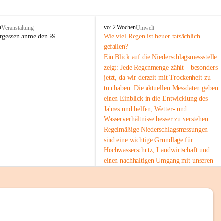
tion 
M
n
vor 2 Wochen
Veranstaltung
Umwelt
i
ergessen anmelden 🔆
Wie viel Regen ist heuer tatsächlich 
e
gefallen?
s
Ein Blick auf die Niederschlagsmessstelle 
stelle 
e
zeigt: Jede Regenmenge zählt – besonders 
n
gt und 
jetzt, da wir derzeit mit Trockenheit zu 
b
tun haben. Die aktuellen Messdaten geben 
a
c
einen Einblick in die Entwicklung des 
h
Jahres und helfen, Wetter- und 
Wasserverhältnisse besser zu verstehen.
sätzen 
Regelmäßige Niederschlagsmessungen 
r 
sind eine wichtige Grundlage für 
. Den 
Hochwasserschutz, Landwirtschaft und 
m Wohl 
einen nachhaltigen Umgang mit unseren 
Ressourcen. Gerade in trockenen Zeiten ist
es umso wichtiger, bewusst und 
verantwortungsvoll mit Wasser 
umzugehen.
emeinde“ 
 Die aktuellen Messwerte findest du hier:
rten und 