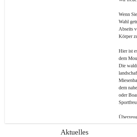
Wenn Sie
Wahl getr
Abseits v
Körper zu
Hier ist 
dem Moun
Die wald
landschaf
Miesenbac
dem nahe
oder Boar
Sportfreu
Überzeuge
Beherber
Aktuelles
werden.