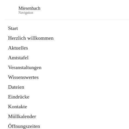
Miesenbach
Navigation
Start
Herzlich willkommen
öffnet
Abwasserverband oberes Piestingtal
Aktuelles
in
Externe Webseite
neuem
Amtstafel
Tab
öffnet
Region Schneebergland
in
Externe Webseite
Veranstaltungen
neuem
Tab
Wissenswertes
Dateien
Eindrücke
Kontakte
Müllkalender
Öffnungszeiten