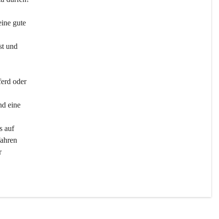
ine gute 
st und 
ferd oder 
d eine 
s auf 
ahren 
r 
men 