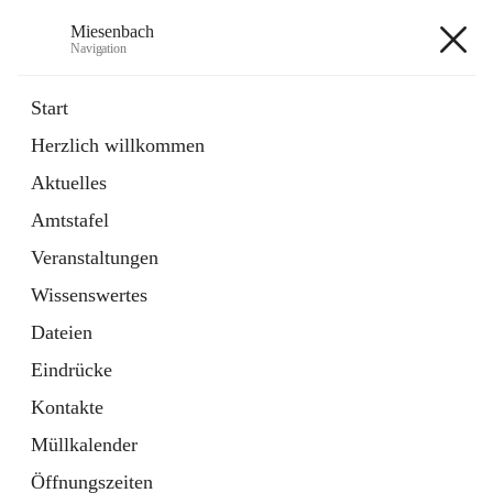
Miesenbach
Navigation
Miesenbach
Start
Herzlich willkommen
öffnet
Abwasserverband oberes Piestingtal
Aktuelles
in
Externe Webseite
neuem
Amtstafel
Tab
öffnet
Region Schneebergland
in
Externe Webseite
Veranstaltungen
neuem
Tab
Wissenswertes
+2
Dateien
Eindrücke
Kontakte
Müllkalender
Hauptadresse
Öffnungszeiten