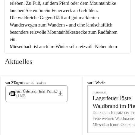
erleben. Zu Fuß, auf dem Pferd oder dem Mountainbike 
tauchen Sie ein in ein Feuerwerk an Gefühlen.
Die waldreiche Gegend lädt auf gut markierten 
Wanderwegen zum Wandern - und eine landschaftlich 
besonders reizvolle Mountainbikestrecke zum Radfahren 
ein.
Miesenbach ist auch im Winter sehr reizvoll. Neben dem 
Eisstockschießen gibt es auf dem nahe gelegenen Unterberg 
Aktuelles
wunderschöne Naturschneepisten, die zum Schifahren oder 
Boarden einladen. Ebenso ist der 2.075 m hohe Schneeberg 
ein Paradies für Sportfreunde. Genießen Sie auch das 
M
vielfältige Angebot unserer Kulturvereine.
M
vor 2 Tagen
vor 1 Woche
Essen & Trinken
i
i
Team Österreich Tafel_Pernitz
m.noen.at
e
e
0,1 MB
Überzeugen Sie sich selbst, dass Sie in Miesenbach sowie 
Lagerfeuer löste
s
s
e
in den Beherbergungsbetrieben, Gaststätten und urigen 
e
Waldbrand im Pie
n
n
Berghütten herzlich aufgenommen werden.
aus
Dank dem Einsatz der Fre
b
b
Feuerwehren Waidmannsf
a
a
Miesenbach und Oed kon
c
Wir kennen Miesenbach als lebens- und liebenswerten Ort. 
c
bei der Gauermannhütte s
h
h
Tradition und Innovation werden ebenso groß geschrieben 