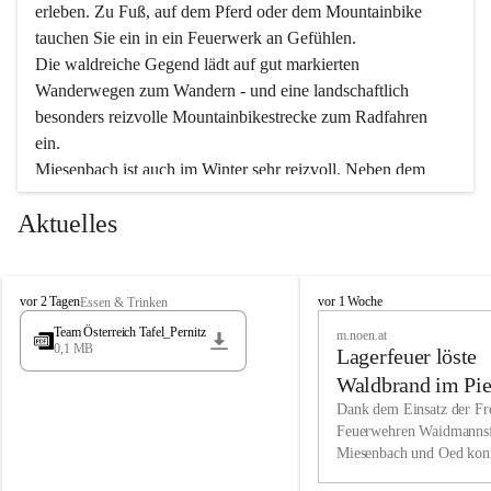
erleben. Zu Fuß, auf dem Pferd oder dem Mountainbike 
tauchen Sie ein in ein Feuerwerk an Gefühlen.
Die waldreiche Gegend lädt auf gut markierten 
Wanderwegen zum Wandern - und eine landschaftlich 
besonders reizvolle Mountainbikestrecke zum Radfahren 
ein.
Miesenbach ist auch im Winter sehr reizvoll. Neben dem 
Eisstockschießen gibt es auf dem nahe gelegenen Unterberg 
Aktuelles
wunderschöne Naturschneepisten, die zum Schifahren oder 
Boarden einladen. Ebenso ist der 2.075 m hohe Schneeberg 
ein Paradies für Sportfreunde. Genießen Sie auch das 
M
vielfältige Angebot unserer Kulturvereine.
M
vor 2 Tagen
vor 1 Woche
Essen & Trinken
i
i
Team Österreich Tafel_Pernitz
m.noen.at
e
e
0,1 MB
Überzeugen Sie sich selbst, dass Sie in Miesenbach sowie 
Lagerfeuer löste
s
s
e
in den Beherbergungsbetrieben, Gaststätten und urigen 
e
Waldbrand im Pie
n
n
Berghütten herzlich aufgenommen werden.
aus
Dank dem Einsatz der Fre
b
b
Feuerwehren Waidmannsf
a
a
Miesenbach und Oed kon
c
Wir kennen Miesenbach als lebens- und liebenswerten Ort. 
c
bei der Gauermannhütte s
h
h
Tradition und Innovation werden ebenso groß geschrieben 