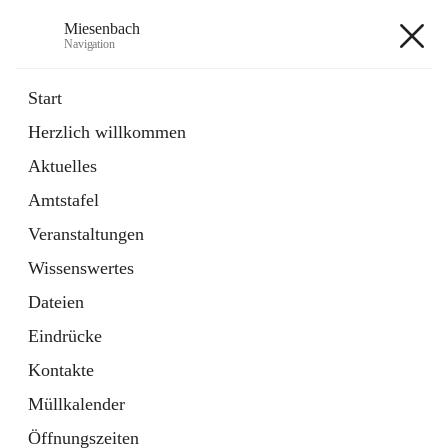
Miesenbach
Navigation
Miesenbach
Start
Herzlich willkommen
öffnet
Abwasserverband oberes Piestingtal
Aktuelles
in
Externe Webseite
neuem
Amtstafel
Tab
öffnet
Region Schneebergland
in
Externe Webseite
Veranstaltungen
neuem
Tab
Wissenswertes
+2
Dateien
Eindrücke
Kontakte
Müllkalender
Hauptadresse
Öffnungszeiten