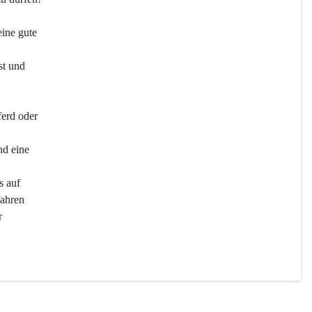
ine gute 
st und 
ferd oder 
d eine 
s auf 
ahren 
r 
men 