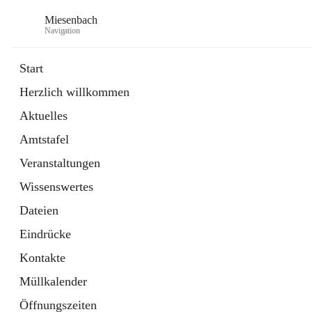
Miesenbach
Navigation
Start
Herzlich willkommen
öffnet
Abwasserverband oberes Piestingtal
Aktuelles
in
Externe Webseite
neuem
Amtstafel
Tab
öffnet
Region Schneebergland
in
Externe Webseite
Veranstaltungen
neuem
Tab
Wissenswertes
Dateien
Eindrücke
Kontakte
Müllkalender
Öffnungszeiten