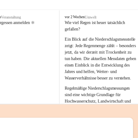
tion 
M
n
vor 2 Wochen
Veranstaltung
Umwelt
i
ergessen anmelden 🔆
Wie viel Regen ist heuer tatsächlich 
e
gefallen?
s
stelle 
e
Ein Blick auf die Niederschlagsmessstelle 
n
zeigt: Jede Regenmenge zählt – besonders 
gt und 
b
jetzt, da wir derzeit mit Trockenheit zu 
a
tun haben. Die aktuellen Messdaten geben 
c
einen Einblick in die Entwicklung des 
h
Jahres und helfen, Wetter- und 
sätzen 
Wasserverhältnisse besser zu verstehen.
r 
Regelmäßige Niederschlagsmessungen 
. Den 
sind eine wichtige Grundlage für 
m Wohl 
Hochwasserschutz, Landwirtschaft und 
einen nachhaltigen Umgang mit unseren 
Ressourcen. Gerade in trockenen Zeiten ist
es umso wichtiger, bewusst und 
verantwortungsvoll mit Wasser 
emeinde“ 
umzugehen.
rten und 