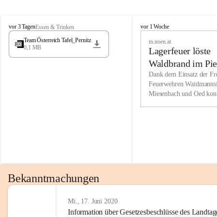
Wir kenne
M
M
werden eb
vor 3 Tagen
vor 1 Woche
Essen & Trinken
i
i
Entwickl
Team Österreich Tafel_Pernitz
m.noen.at
e
e
0,1 MB
Lagerfeuer löste
s
s
e
e
Unsere Ve
Waldbrand im Pie
n
n
bzw. Info
aus
Dank dem Einsatz der Fre
b
b
Feuerwehren Waidmannsf
wir fühl
a
a
Miesenbach und Oed kon
c
c
Lösungsor
bei der Gauermannhütte s
h
h
gelöscht werden.
Unsere M
der Wirts
kurzfrist
gesetzlic
unserer G
Bekanntmachungen
beizubeha
Nach 201
Mi., 17. Juni 2020
Information über Gesetzesbeschlüsse des Landtag
verliehen