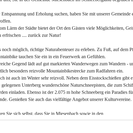
 Entspannung und Erholung suchen, haben Sie mit unserer Gemeinde e
offen.
om Lärm der Städte bietet der Ort den Gästen viele Möglichkeiten, Gei
 erfrischen .... zurück zur Natur!
es noch möglich, richtige Naturabenteuer zu erleben. Zu Fuß, auf dem P
tainbike tauchen Sie ein in ein Feuerwerk an Gefühlen.
reiche Gegend lädt auf gut markierten Wanderwegen zum Wandern - un
tlich besonders reizvolle Mountainbikestrecke zum Radfahren ein.
h ist auch im Winter sehr reizvoll. Neben dem Eisstockschießen gibt e
 gelegenen Unterberg wunderschöne Naturschneepisten, die zum Schif
den einladen. Ebenso ist der 2.075 m hohe Schneeberg ein Paradies fü
nde. Genießen Sie auch das vielfältige Angebot unserer Kulturvereine.
n Sie sich selbst, dass Sie in Miesenbach sowie in den 
gungsbetrieben, Gaststätten und urigen Berghütten herzlich aufgenom