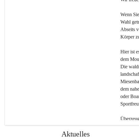
Wenn Sie
Wahl getr
Abseits v
Körper zu
Hier ist 
dem Moun
Die wald
landschaf
Miesenbac
dem nahe
oder Boar
Sportfreu
Überzeuge
Beherber
Aktuelles
werden.