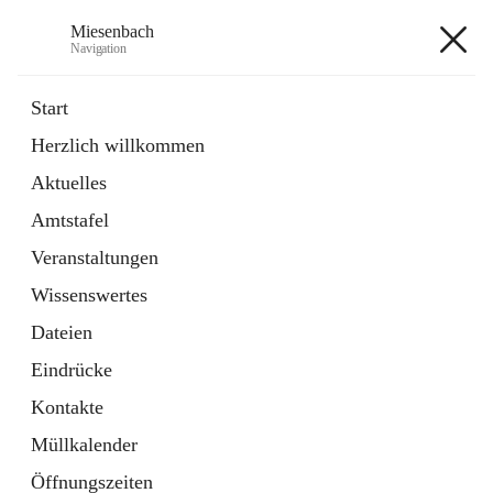
Miesenbach
Navigation
Miesenbach
Start
Herzlich willkommen
öffnet
Abwasserverband oberes Piestingtal
Aktuelles
in
Externe Webseite
neuem
Amtstafel
Tab
öffnet
Region Schneebergland
in
Externe Webseite
Veranstaltungen
neuem
Tab
Wissenswertes
+2
Dateien
Eindrücke
Kontakte
Müllkalender
Hauptadresse
Öffnungszeiten