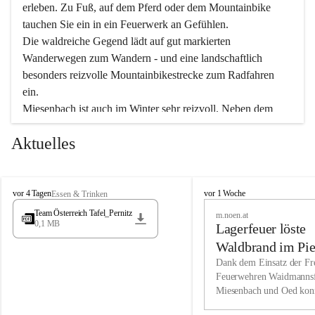
erleben. Zu Fuß, auf dem Pferd oder dem Mountainbike 
tauchen Sie ein in ein Feuerwerk an Gefühlen.
Die waldreiche Gegend lädt auf gut markierten 
Wanderwegen zum Wandern - und eine landschaftlich 
besonders reizvolle Mountainbikestrecke zum Radfahren 
ein.
Miesenbach ist auch im Winter sehr reizvoll. Neben dem 
Eisstockschießen gibt es auf dem nahe gelegenen Unterberg 
Aktuelles
wunderschöne Naturschneepisten, die zum Schifahren oder 
Boarden einladen. Ebenso ist der 2.075 m hohe Schneeberg 
ein Paradies für Sportfreunde. Genießen Sie auch das 
M
vielfältige Angebot unserer Kulturvereine.
M
vor 4 Tagen
vor 1 Woche
Essen & Trinken
i
i
Team Österreich Tafel_Pernitz
m.noen.at
e
e
0,1 MB
Überzeugen Sie sich selbst, dass Sie in Miesenbach sowie 
Lagerfeuer löste
s
s
e
in den Beherbergungsbetrieben, Gaststätten und urigen 
e
Waldbrand im Pie
n
n
Berghütten herzlich aufgenommen werden.
aus
Dank dem Einsatz der Fre
b
b
Feuerwehren Waidmannsf
a
a
Miesenbach und Oed kon
c
Wir kennen Miesenbach als lebens- und liebenswerten Ort. 
c
bei der Gauermannhütte s
h
h
Tradition und Innovation werden ebenso groß geschrieben 