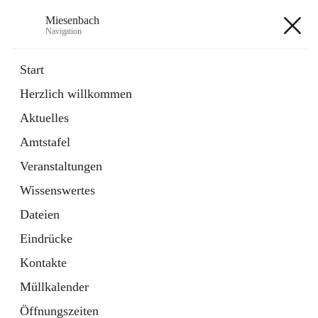
Miesenbach
Navigation
Miesenbach
Start
Herzlich willkommen
öffnet
Abwasserverband oberes Piestingtal
Aktuelles
in
Externe Webseite
neuem
Amtstafel
Tab
öffnet
Region Schneebergland
in
Externe Webseite
Veranstaltungen
neuem
Tab
Wissenswertes
+2
Dateien
Eindrücke
Kontakte
Müllkalender
Hauptadresse
Öffnungszeiten