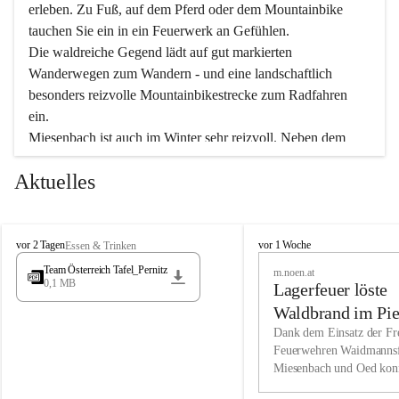
erleben. Zu Fuß, auf dem Pferd oder dem Mountainbike 
tauchen Sie ein in ein Feuerwerk an Gefühlen.
Die waldreiche Gegend lädt auf gut markierten 
Wanderwegen zum Wandern - und eine landschaftlich 
besonders reizvolle Mountainbikestrecke zum Radfahren 
ein.
Miesenbach ist auch im Winter sehr reizvoll. Neben dem 
Eisstockschießen gibt es auf dem nahe gelegenen Unterberg 
Aktuelles
wunderschöne Naturschneepisten, die zum Schifahren oder 
Boarden einladen. Ebenso ist der 2.075 m hohe Schneeberg 
ein Paradies für Sportfreunde. Genießen Sie auch das 
M
vielfältige Angebot unserer Kulturvereine.
M
vor 2 Tagen
vor 1 Woche
Essen & Trinken
i
i
Team Österreich Tafel_Pernitz
m.noen.at
e
e
0,1 MB
Überzeugen Sie sich selbst, dass Sie in Miesenbach sowie 
Lagerfeuer löste
s
s
e
in den Beherbergungsbetrieben, Gaststätten und urigen 
e
Waldbrand im Pie
n
n
Berghütten herzlich aufgenommen werden.
aus
Dank dem Einsatz der Fre
b
b
Feuerwehren Waidmannsf
a
a
Miesenbach und Oed kon
c
Wir kennen Miesenbach als lebens- und liebenswerten Ort. 
c
bei der Gauermannhütte s
h
h
Tradition und Innovation werden ebenso groß geschrieben 