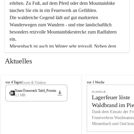
erleben. Zu Fuß, auf dem Pferd oder dem Mountainbike 
tauchen Sie ein in ein Feuerwerk an Gefühlen.
Die waldreiche Gegend lädt auf gut markierten 
Wanderwegen zum Wandern - und eine landschaftlich 
besonders reizvolle Mountainbikestrecke zum Radfahren 
ein.
Miesenbach ist auch im Winter sehr reizvoll. Neben dem 
Eisstockschießen gibt es auf dem nahe gelegenen Unterberg 
Aktuelles
wunderschöne Naturschneepisten, die zum Schifahren oder 
Boarden einladen. Ebenso ist der 2.075 m hohe Schneeberg 
ein Paradies für Sportfreunde. Genießen Sie auch das 
M
vielfältige Angebot unserer Kulturvereine.
M
vor 4 Tagen
vor 1 Woche
Essen & Trinken
i
i
Team Österreich Tafel_Pernitz
m.noen.at
e
e
0,1 MB
Überzeugen Sie sich selbst, dass Sie in Miesenbach sowie 
Lagerfeuer löste
s
s
e
in den Beherbergungsbetrieben, Gaststätten und urigen 
e
Waldbrand im Pie
n
n
Berghütten herzlich aufgenommen werden.
aus
Dank dem Einsatz der Fre
b
b
Feuerwehren Waidmannsf
a
a
Miesenbach und Oed kon
c
Wir kennen Miesenbach als lebens- und liebenswerten Ort. 
c
bei der Gauermannhütte s
h
h
Tradition und Innovation werden ebenso groß geschrieben 