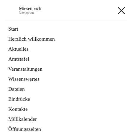
Miesenbach
Navigation
Miesenbach
Start
Herzlich willkommen
öffnet
Abwasserverband oberes Piestingtal
Aktuelles
in
Externe Webseite
neuem
Amtstafel
Tab
öffnet
Region Schneebergland
in
Externe Webseite
Veranstaltungen
neuem
Tab
Wissenswertes
+2
Dateien
Eindrücke
Kontakte
Müllkalender
Hauptadresse
Öffnungszeiten