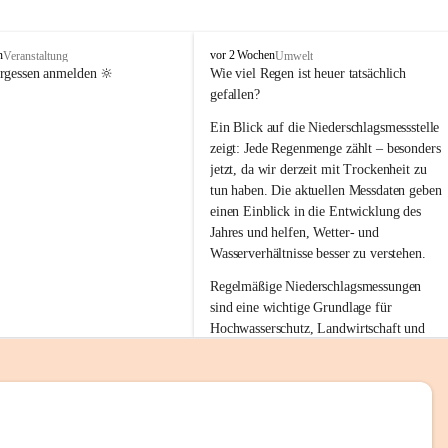
tion 
M
n
vor 2 Wochen
Veranstaltung
Umwelt
i
ergessen anmelden 🔆
Wie viel Regen ist heuer tatsächlich 
e
gefallen?
s
stelle 
e
Ein Blick auf die Niederschlagsmessstelle 
n
zeigt: Jede Regenmenge zählt – besonders 
gt und 
b
jetzt, da wir derzeit mit Trockenheit zu 
a
tun haben. Die aktuellen Messdaten geben 
c
einen Einblick in die Entwicklung des 
h
Jahres und helfen, Wetter- und 
sätzen 
Wasserverhältnisse besser zu verstehen.
r 
Regelmäßige Niederschlagsmessungen 
. Den 
sind eine wichtige Grundlage für 
m Wohl 
Hochwasserschutz, Landwirtschaft und 
einen nachhaltigen Umgang mit unseren 
Ressourcen. Gerade in trockenen Zeiten ist
es umso wichtiger, bewusst und 
verantwortungsvoll mit Wasser 
emeinde“ 
umzugehen.
rten und 