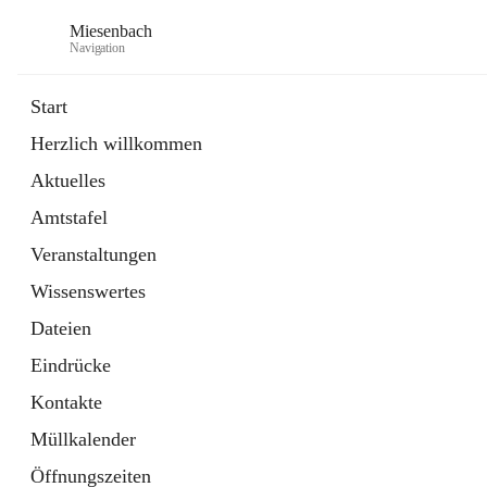
Miesenbach
Navigation
Start
Herzlich willkommen
öffnet
Abwasserverband oberes Piestingtal
Aktuelles
in
Externe Webseite
neuem
Amtstafel
Tab
öffnet
Region Schneebergland
in
Externe Webseite
Veranstaltungen
neuem
Tab
Wissenswertes
Dateien
Eindrücke
Kontakte
Müllkalender
Öffnungszeiten