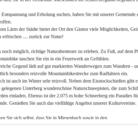
 Entspannung und Erholung suchen, haben Sie mit unserer Gemeinde e
offen.
om Lärm der Städte bietet der Ort den Gästen viele Möglichkeiten, Gei
 erfrischen .... zurück zur Natur!
es noch möglich, richtige Naturabenteuer zu erleben. Zu Fuß, auf dem P
tainbike tauchen Sie ein in ein Feuerwerk an Gefühlen.
reiche Gegend lädt auf gut markierten Wanderwegen zum Wandern - un
tlich besonders reizvolle Mountainbikestrecke zum Radfahren ein.
h ist auch im Winter sehr reizvoll. Neben dem Eisstockschießen gibt e
 gelegenen Unterberg wunderschöne Naturschneepisten, die zum Schif
den einladen. Ebenso ist der 2.075 m hohe Schneeberg ein Paradies fü
nde. Genießen Sie auch das vielfältige Angebot unserer Kulturvereine.
n Sie sich selbst, dass Sie in Miesenbach sowie in den 
gungsbetrieben, Gaststätten und urigen Berghütten herzlich aufgenom