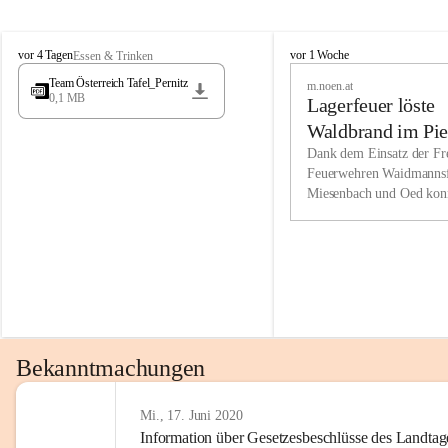
Wir kenne
M
M
werden eb
vor 4 Tagen
vor 1 Woche
Essen & Trinken
i
i
Entwickl
Team Österreich Tafel_Pernitz
m.noen.at
e
e
0,1 MB
Lagerfeuer löste
s
s
e
e
Unsere Ve
Waldbrand im Pie
n
n
bzw. Info
aus
Dank dem Einsatz der Fre
b
b
Feuerwehren Waidmannsf
wir fühl
a
a
Miesenbach und Oed kon
c
c
Lösungsor
bei der Gauermannhütte s
h
h
gelöscht werden.
Unsere M
der Wirts
kurzfrist
gesetzlic
unserer G
Bekanntmachungen
beizubeha
Nach 201
Mi., 17. Juni 2020
Information über Gesetzesbeschlüsse des Landtag
verliehen