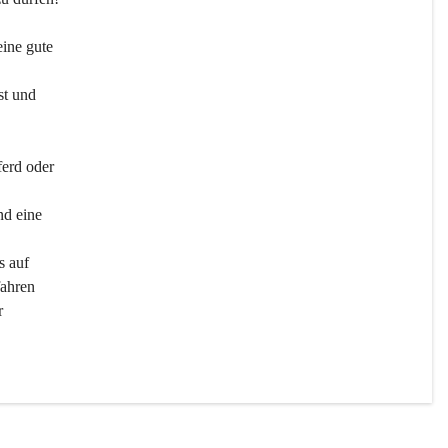
ine gute 
st und 
ferd oder 
d eine 
s auf 
ahren 
r 
men 