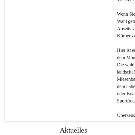
Wenn Sie
Wahl getr
Abseits v
Körper zu
Hier ist 
dem Moun
Die wald
landschaf
Miesenbac
dem nahe
oder Boar
Sportfreu
Überzeuge
Beherber
Aktuelles
werden.