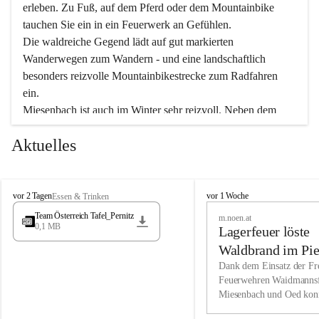
erleben. Zu Fuß, auf dem Pferd oder dem Mountainbike 
tauchen Sie ein in ein Feuerwerk an Gefühlen.
Die waldreiche Gegend lädt auf gut markierten 
Wanderwegen zum Wandern - und eine landschaftlich 
besonders reizvolle Mountainbikestrecke zum Radfahren 
ein.
Miesenbach ist auch im Winter sehr reizvoll. Neben dem 
Eisstockschießen gibt es auf dem nahe gelegenen Unterberg 
Aktuelles
wunderschöne Naturschneepisten, die zum Schifahren oder 
Boarden einladen. Ebenso ist der 2.075 m hohe Schneeberg 
ein Paradies für Sportfreunde. Genießen Sie auch das 
M
vielfältige Angebot unserer Kulturvereine.
M
vor 2 Tagen
vor 1 Woche
Essen & Trinken
i
i
Team Österreich Tafel_Pernitz
m.noen.at
e
e
0,1 MB
Überzeugen Sie sich selbst, dass Sie in Miesenbach sowie 
Lagerfeuer löste
s
s
e
in den Beherbergungsbetrieben, Gaststätten und urigen 
e
Waldbrand im Pie
n
n
Berghütten herzlich aufgenommen werden.
aus
Dank dem Einsatz der Fre
b
b
Feuerwehren Waidmannsf
a
a
Miesenbach und Oed kon
c
Wir kennen Miesenbach als lebens- und liebenswerten Ort. 
c
bei der Gauermannhütte s
h
h
Tradition und Innovation werden ebenso groß geschrieben 