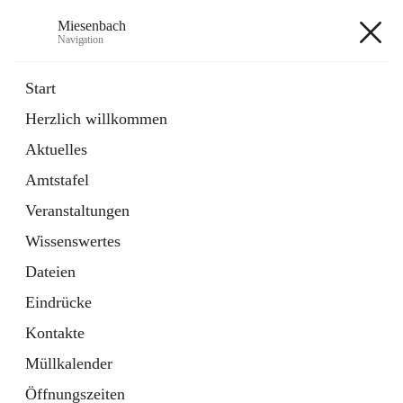
Miesenbach
Navigation
Miesenbach
Start
Herzlich willkommen
öffnet
Abwasserverband oberes Piestingtal
Aktuelles
in
Externe Webseite
neuem
Amtstafel
Tab
öffnet
Region Schneebergland
in
Externe Webseite
Veranstaltungen
neuem
Tab
Wissenswertes
+2
Dateien
Eindrücke
Kontakte
Müllkalender
Hauptadresse
Öffnungszeiten