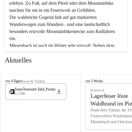
erleben. Zu Fuß, auf dem Pferd oder dem Mountainbike 
tauchen Sie ein in ein Feuerwerk an Gefühlen.
Die waldreiche Gegend lädt auf gut markierten 
Wanderwegen zum Wandern - und eine landschaftlich 
besonders reizvolle Mountainbikestrecke zum Radfahren 
ein.
Miesenbach ist auch im Winter sehr reizvoll. Neben dem 
Eisstockschießen gibt es auf dem nahe gelegenen Unterberg 
Aktuelles
wunderschöne Naturschneepisten, die zum Schifahren oder 
Boarden einladen. Ebenso ist der 2.075 m hohe Schneeberg 
ein Paradies für Sportfreunde. Genießen Sie auch das 
M
vielfältige Angebot unserer Kulturvereine.
M
vor 4 Tagen
vor 1 Woche
Essen & Trinken
i
i
Team Österreich Tafel_Pernitz
m.noen.at
e
e
0,1 MB
Überzeugen Sie sich selbst, dass Sie in Miesenbach sowie 
Lagerfeuer löste
s
s
e
in den Beherbergungsbetrieben, Gaststätten und urigen 
e
Waldbrand im Pie
n
n
Berghütten herzlich aufgenommen werden.
aus
Dank dem Einsatz der Fre
b
b
Feuerwehren Waidmannsf
a
a
Miesenbach und Oed kon
c
Wir kennen Miesenbach als lebens- und liebenswerten Ort. 
c
bei der Gauermannhütte s
h
h
Tradition und Innovation werden ebenso groß geschrieben 