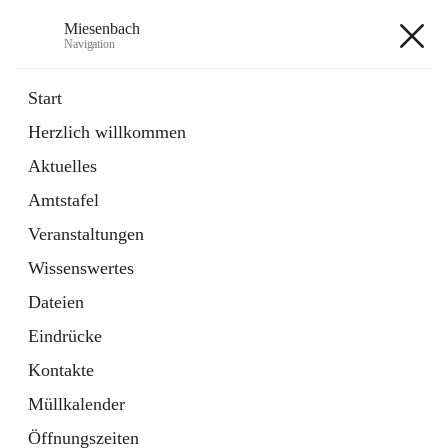
Miesenbach
Navigation
Miesenbach
Start
Herzlich willkommen
öffnet
Abwasserverband oberes Piestingtal
Aktuelles
in
Externe Webseite
neuem
Amtstafel
Tab
öffnet
Region Schneebergland
in
Externe Webseite
Veranstaltungen
neuem
Tab
Wissenswertes
+2
Dateien
Eindrücke
Kontakte
Müllkalender
Hauptadresse
Öffnungszeiten