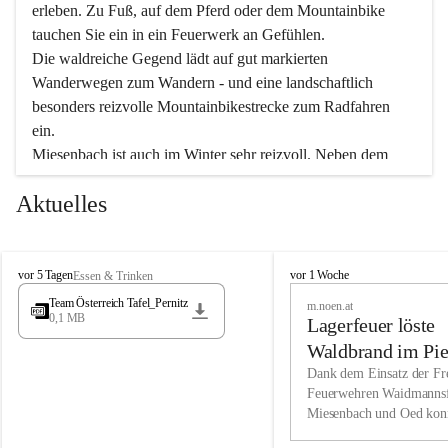
erleben. Zu Fuß, auf dem Pferd oder dem Mountainbike 
tauchen Sie ein in ein Feuerwerk an Gefühlen.
Die waldreiche Gegend lädt auf gut markierten 
Wanderwegen zum Wandern - und eine landschaftlich 
besonders reizvolle Mountainbikestrecke zum Radfahren 
ein.
Miesenbach ist auch im Winter sehr reizvoll. Neben dem 
Eisstockschießen gibt es auf dem nahe gelegenen Unterberg 
Aktuelles
wunderschöne Naturschneepisten, die zum Schifahren oder 
Boarden einladen. Ebenso ist der 2.075 m hohe Schneeberg 
ein Paradies für Sportfreunde. Genießen Sie auch das 
M
vielfältige Angebot unserer Kulturvereine.
M
vor 5 Tagen
vor 1 Woche
Essen & Trinken
i
i
Team Österreich Tafel_Pernitz
m.noen.at
e
e
0,1 MB
Überzeugen Sie sich selbst, dass Sie in Miesenbach sowie 
Lagerfeuer löste
s
s
e
in den Beherbergungsbetrieben, Gaststätten und urigen 
e
Waldbrand im Pie
n
n
Berghütten herzlich aufgenommen werden.
aus
Dank dem Einsatz der Fre
b
b
Feuerwehren Waidmannsf
a
a
Miesenbach und Oed kon
c
Wir kennen Miesenbach als lebens- und liebenswerten Ort. 
c
bei der Gauermannhütte s
h
h
Tradition und Innovation werden ebenso groß geschrieben 