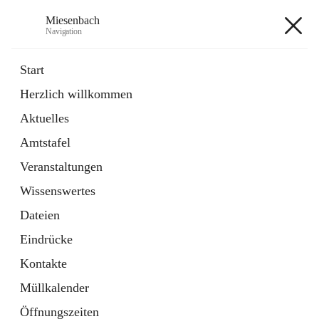
Miesenbach
Navigation
Miesenbach
Start
Herzlich willkommen
öffnet
Abwasserverband oberes Piestingtal
Aktuelles
in
Externe Webseite
neuem
Amtstafel
Tab
öffnet
Region Schneebergland
in
Externe Webseite
Veranstaltungen
neuem
Tab
Wissenswertes
+2
Dateien
Eindrücke
Kontakte
Müllkalender
Hauptadresse
Öffnungszeiten