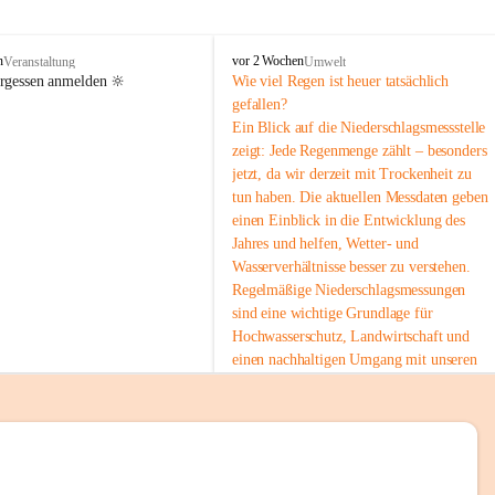
tion 
M
n
vor 2 Wochen
Veranstaltung
Umwelt
i
ergessen anmelden 🔆
Wie viel Regen ist heuer tatsächlich 
e
gefallen?
s
Ein Blick auf die Niederschlagsmessstelle 
stelle 
e
zeigt: Jede Regenmenge zählt – besonders 
n
gt und 
jetzt, da wir derzeit mit Trockenheit zu 
b
tun haben. Die aktuellen Messdaten geben 
a
c
einen Einblick in die Entwicklung des 
h
Jahres und helfen, Wetter- und 
Wasserverhältnisse besser zu verstehen.
sätzen 
Regelmäßige Niederschlagsmessungen 
r 
sind eine wichtige Grundlage für 
. Den 
Hochwasserschutz, Landwirtschaft und 
m Wohl 
einen nachhaltigen Umgang mit unseren 
Ressourcen. Gerade in trockenen Zeiten ist
es umso wichtiger, bewusst und 
verantwortungsvoll mit Wasser 
umzugehen.
emeinde“ 
 Die aktuellen Messwerte findest du hier:
rten und 