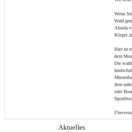
Wenn Sie
Wahl getr
Abseits v
Körper zu
Hier ist 
dem Moun
Die wald
landschaf
Miesenbac
dem nahe
oder Boar
Sportfreu
Überzeuge
Beherber
Aktuelles
werden.