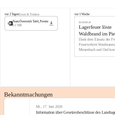
Wir kenne
M
M
werden eb
vor 2 Tagen
vor 1 Woche
Essen & Trinken
i
i
Entwickl
Team Österreich Tafel_Pernitz
m.noen.at
e
e
0,1 MB
Lagerfeuer löste
s
s
e
e
Unsere Ve
Waldbrand im Pie
n
n
bzw. Info
aus
Dank dem Einsatz der Fre
b
b
Feuerwehren Waidmannsf
wir fühl
a
a
Miesenbach und Oed kon
c
c
Lösungsor
bei der Gauermannhütte s
h
h
gelöscht werden.
Unsere M
der Wirts
kurzfrist
gesetzlic
unserer G
Bekanntmachungen
beizubeha
Nach 201
Mi., 17. Juni 2020
Information über Gesetzesbeschlüsse des Landtag
verliehen