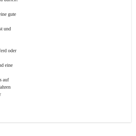
ine gute 
st und 
ferd oder 
d eine 
s auf 
ahren 
r 
men 