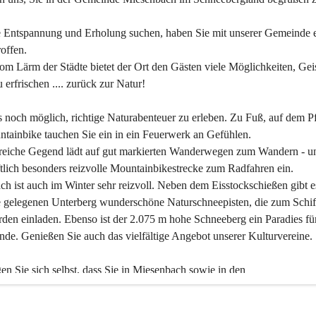
 Entspannung und Erholung suchen, haben Sie mit unserer Gemeinde e
offen.
om Lärm der Städte bietet der Ort den Gästen viele Möglichkeiten, Gei
 erfrischen .... zurück zur Natur!
es noch möglich, richtige Naturabenteuer zu erleben. Zu Fuß, auf dem P
tainbike tauchen Sie ein in ein Feuerwerk an Gefühlen.
reiche Gegend lädt auf gut markierten Wanderwegen zum Wandern - un
tlich besonders reizvolle Mountainbikestrecke zum Radfahren ein.
h ist auch im Winter sehr reizvoll. Neben dem Eisstockschießen gibt e
 gelegenen Unterberg wunderschöne Naturschneepisten, die zum Schif
den einladen. Ebenso ist der 2.075 m hohe Schneeberg ein Paradies fü
nde. Genießen Sie auch das vielfältige Angebot unserer Kulturvereine.
n Sie sich selbst, dass Sie in Miesenbach sowie in den 
gungsbetrieben, Gaststätten und urigen Berghütten herzlich aufgenom