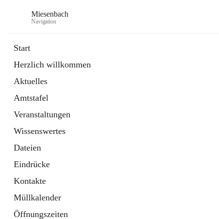
Miesenbach
Navigation
Start
Herzlich willkommen
öffnet
Abwasserverband oberes Piestingtal
Aktuelles
in
Externe Webseite
neuem
Amtstafel
Tab
öffnet
Region Schneebergland
in
Externe Webseite
Veranstaltungen
neuem
Tab
Wissenswertes
Dateien
Eindrücke
Kontakte
Müllkalender
Öffnungszeiten