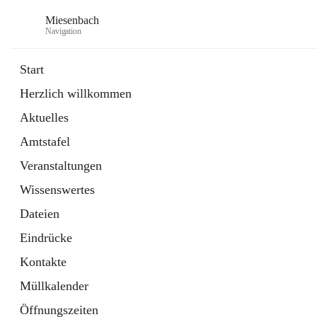
Miesenbach
Navigation
Start
Herzlich willkommen
öffnet
Abwasserverband oberes Piestingtal
Aktuelles
in
Externe Webseite
neuem
Amtstafel
Tab
öffnet
Region Schneebergland
in
Externe Webseite
Veranstaltungen
neuem
Tab
Wissenswertes
Dateien
Eindrücke
Kontakte
Müllkalender
Öffnungszeiten