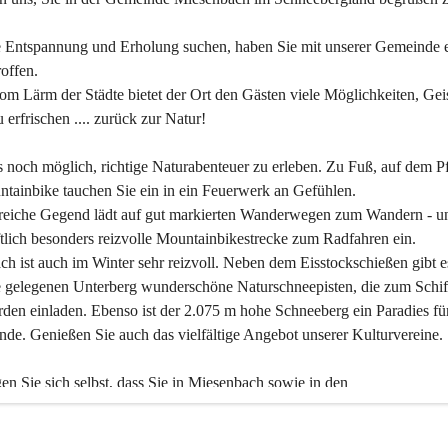
 Entspannung und Erholung suchen, haben Sie mit unserer Gemeinde e
offen.
om Lärm der Städte bietet der Ort den Gästen viele Möglichkeiten, Gei
 erfrischen .... zurück zur Natur!
es noch möglich, richtige Naturabenteuer zu erleben. Zu Fuß, auf dem P
tainbike tauchen Sie ein in ein Feuerwerk an Gefühlen.
reiche Gegend lädt auf gut markierten Wanderwegen zum Wandern - un
tlich besonders reizvolle Mountainbikestrecke zum Radfahren ein.
h ist auch im Winter sehr reizvoll. Neben dem Eisstockschießen gibt e
 gelegenen Unterberg wunderschöne Naturschneepisten, die zum Schif
den einladen. Ebenso ist der 2.075 m hohe Schneeberg ein Paradies fü
nde. Genießen Sie auch das vielfältige Angebot unserer Kulturvereine.
n Sie sich selbst, dass Sie in Miesenbach sowie in den 
gungsbetrieben, Gaststätten und urigen Berghütten herzlich aufgenom