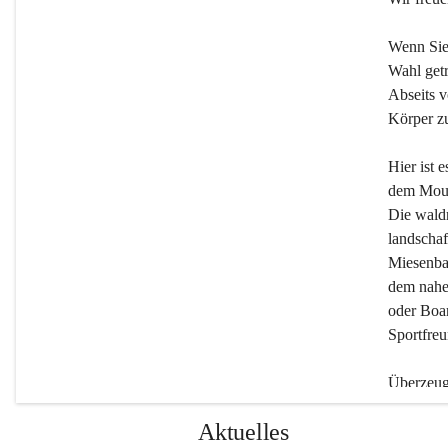
Wenn Sie
Wahl getr
Abseits v
Körper zu
Hier ist 
dem Moun
Die wald
landschaf
Miesenbac
dem nahe
oder Boar
Sportfreu
Überzeuge
Beherber
Aktuelles
werden.