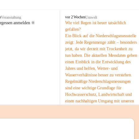
tion 
M
n
vor 2 Wochen
Veranstaltung
Umwelt
i
ergessen anmelden 🔆
Wie viel Regen ist heuer tatsächlich 
e
gefallen?
s
Ein Blick auf die Niederschlagsmessstelle 
stelle 
e
zeigt: Jede Regenmenge zählt – besonders 
n
gt und 
jetzt, da wir derzeit mit Trockenheit zu 
b
tun haben. Die aktuellen Messdaten geben 
a
c
einen Einblick in die Entwicklung des 
h
Jahres und helfen, Wetter- und 
Wasserverhältnisse besser zu verstehen.
sätzen 
Regelmäßige Niederschlagsmessungen 
r 
sind eine wichtige Grundlage für 
. Den 
Hochwasserschutz, Landwirtschaft und 
m Wohl 
einen nachhaltigen Umgang mit unseren 
Ressourcen. Gerade in trockenen Zeiten ist
es umso wichtiger, bewusst und 
verantwortungsvoll mit Wasser 
umzugehen.
emeinde“ 
 Die aktuellen Messwerte findest du hier:
rten und 