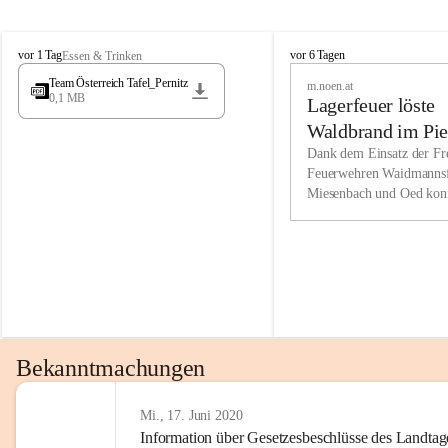
Wir kenne
M
M
werden eb
vor 1 Tag
vor 6 Tagen
Essen & Trinken
i
i
Entwickl
Team Österreich Tafel_Pernitz
m.noen.at
e
e
0,1 MB
Lagerfeuer löste
s
s
e
e
Unsere Ve
Waldbrand im Pie
n
n
bzw. Info
aus
Dank dem Einsatz der Fre
b
b
Feuerwehren Waidmannsf
wir fühl
a
a
Miesenbach und Oed kon
c
c
Lösungsor
bei der Gauermannhütte s
h
h
gelöscht werden.
Unsere M
der Wirts
kurzfrist
gesetzlic
unserer G
Bekanntmachungen
beizubeha
Nach 201
Mi., 17. Juni 2020
Information über Gesetzesbeschlüsse des Landtag
verliehen