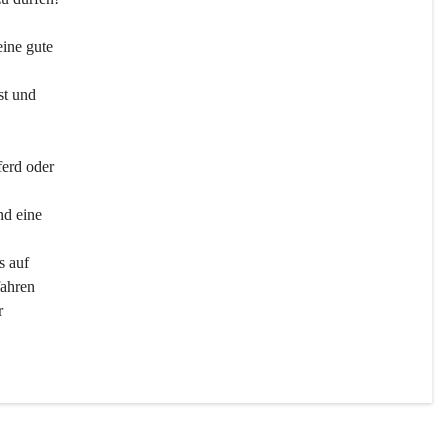
ine gute 
st und 
ferd oder 
d eine 
s auf 
ahren 
r 
men 