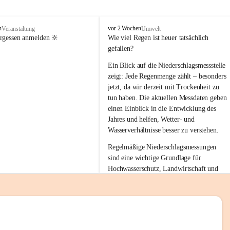
tion 
M
n
vor 2 Wochen
Veranstaltung
Umwelt
i
ergessen anmelden 🔆
Wie viel Regen ist heuer tatsächlich 
e
gefallen?
s
stelle 
e
Ein Blick auf die Niederschlagsmessstelle 
n
zeigt: Jede Regenmenge zählt – besonders 
gt und 
b
jetzt, da wir derzeit mit Trockenheit zu 
a
tun haben. Die aktuellen Messdaten geben 
c
einen Einblick in die Entwicklung des 
h
Jahres und helfen, Wetter- und 
sätzen 
Wasserverhältnisse besser zu verstehen.
r 
Regelmäßige Niederschlagsmessungen 
. Den 
sind eine wichtige Grundlage für 
m Wohl 
Hochwasserschutz, Landwirtschaft und 
einen nachhaltigen Umgang mit unseren 
Ressourcen. Gerade in trockenen Zeiten ist
es umso wichtiger, bewusst und 
verantwortungsvoll mit Wasser 
emeinde“ 
umzugehen.
rten und 