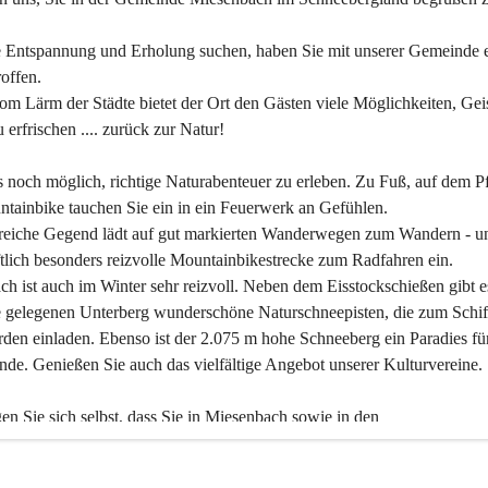
 Entspannung und Erholung suchen, haben Sie mit unserer Gemeinde e
offen.
om Lärm der Städte bietet der Ort den Gästen viele Möglichkeiten, Gei
 erfrischen .... zurück zur Natur!
es noch möglich, richtige Naturabenteuer zu erleben. Zu Fuß, auf dem P
tainbike tauchen Sie ein in ein Feuerwerk an Gefühlen.
reiche Gegend lädt auf gut markierten Wanderwegen zum Wandern - un
tlich besonders reizvolle Mountainbikestrecke zum Radfahren ein.
h ist auch im Winter sehr reizvoll. Neben dem Eisstockschießen gibt e
 gelegenen Unterberg wunderschöne Naturschneepisten, die zum Schif
den einladen. Ebenso ist der 2.075 m hohe Schneeberg ein Paradies fü
nde. Genießen Sie auch das vielfältige Angebot unserer Kulturvereine.
n Sie sich selbst, dass Sie in Miesenbach sowie in den 
gungsbetrieben, Gaststätten und urigen Berghütten herzlich aufgenom