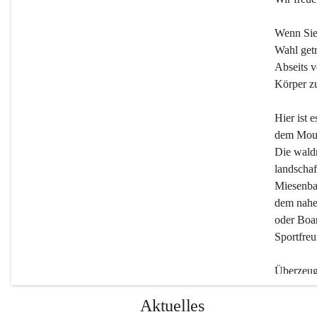
Wenn Sie
Wahl getr
Abseits v
Körper zu
Hier ist 
dem Moun
Die wald
landschaf
Miesenbac
dem nahe
oder Boar
Sportfreu
Überzeuge
Beherber
Aktuelles
werden.