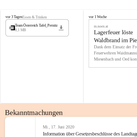
Wir kenne
M
M
werden eb
vor 3 Tagen
vor 1 Woche
Essen & Trinken
i
i
Entwickl
Team Österreich Tafel_Pernitz
m.noen.at
e
e
0,1 MB
Lagerfeuer löste
s
s
e
e
Unsere Ve
Waldbrand im Pie
n
n
bzw. Info
aus
Dank dem Einsatz der Fre
b
b
Feuerwehren Waidmannsf
wir fühl
a
a
Miesenbach und Oed kon
c
c
Lösungsor
bei der Gauermannhütte s
h
h
gelöscht werden.
Unsere M
der Wirts
kurzfrist
gesetzlic
unserer G
Bekanntmachungen
beizubeha
Nach 201
Mi., 17. Juni 2020
Information über Gesetzesbeschlüsse des Landtag
verliehen