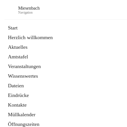
Miesenbach
Navigation
Start
Herzlich willkommen
öffnet
Abwasserverband oberes Piestingtal
Aktuelles
in
Externe Webseite
neuem
Amtstafel
Tab
öffnet
Region Schneebergland
in
Externe Webseite
Veranstaltungen
neuem
Tab
Wissenswertes
Dateien
Eindrücke
Kontakte
Müllkalender
Öffnungszeiten