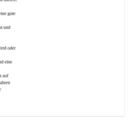
ine gute 
st und 
ferd oder 
d eine 
s auf 
ahren 
r 
men 