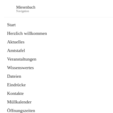
Miesenbach
Navigation
Start
Herzlich willkommen
öffnet
Abwasserverband oberes Piestingtal
Aktuelles
in
Externe Webseite
neuem
Amtstafel
Tab
öffnet
Region Schneebergland
in
Externe Webseite
Veranstaltungen
neuem
Tab
Wissenswertes
Dateien
Eindrücke
Kontakte
Müllkalender
Öffnungszeiten