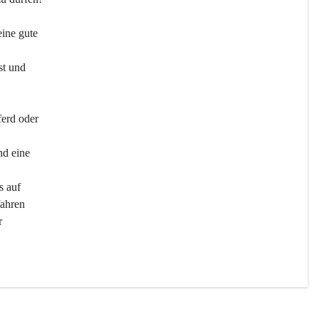
ine gute 
st und 
ferd oder 
d eine 
s auf 
ahren 
r 
men 