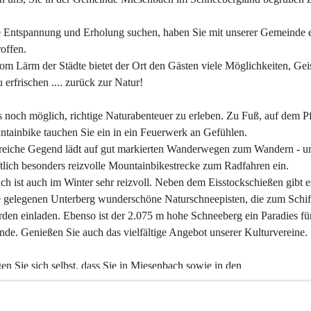
 Entspannung und Erholung suchen, haben Sie mit unserer Gemeinde e
offen.
om Lärm der Städte bietet der Ort den Gästen viele Möglichkeiten, Gei
 erfrischen .... zurück zur Natur!
es noch möglich, richtige Naturabenteuer zu erleben. Zu Fuß, auf dem P
tainbike tauchen Sie ein in ein Feuerwerk an Gefühlen.
reiche Gegend lädt auf gut markierten Wanderwegen zum Wandern - un
tlich besonders reizvolle Mountainbikestrecke zum Radfahren ein.
h ist auch im Winter sehr reizvoll. Neben dem Eisstockschießen gibt e
 gelegenen Unterberg wunderschöne Naturschneepisten, die zum Schif
den einladen. Ebenso ist der 2.075 m hohe Schneeberg ein Paradies fü
nde. Genießen Sie auch das vielfältige Angebot unserer Kulturvereine.
n Sie sich selbst, dass Sie in Miesenbach sowie in den 
gungsbetrieben, Gaststätten und urigen Berghütten herzlich aufgenom