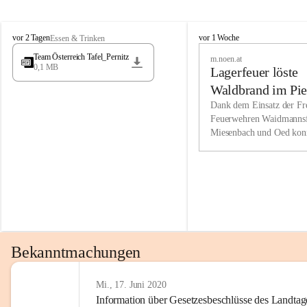
Wir kenne
M
M
werden eb
vor 2 Tagen
vor 1 Woche
Essen & Trinken
i
i
Entwickl
Team Österreich Tafel_Pernitz
m.noen.at
e
e
0,1 MB
Lagerfeuer löste
s
s
e
e
Unsere Ve
Waldbrand im Pie
n
n
bzw. Info
aus
Dank dem Einsatz der Fre
b
b
Feuerwehren Waidmannsf
wir fühl
a
a
Miesenbach und Oed kon
c
c
Lösungsor
bei der Gauermannhütte s
h
h
gelöscht werden.
Unsere M
der Wirts
kurzfrist
gesetzlic
unserer G
Bekanntmachungen
beizubeha
Nach 201
Mi., 17. Juni 2020
Information über Gesetzesbeschlüsse des Landtag
verliehen