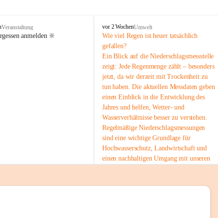
tion 
M
n
vor 2 Wochen
Veranstaltung
Umwelt
i
ergessen anmelden 🔆
Wie viel Regen ist heuer tatsächlich 
e
gefallen?
s
Ein Blick auf die Niederschlagsmessstelle 
stelle 
e
zeigt: Jede Regenmenge zählt – besonders 
n
gt und 
jetzt, da wir derzeit mit Trockenheit zu 
b
tun haben. Die aktuellen Messdaten geben 
a
c
einen Einblick in die Entwicklung des 
h
Jahres und helfen, Wetter- und 
Wasserverhältnisse besser zu verstehen.
sätzen 
Regelmäßige Niederschlagsmessungen 
r 
sind eine wichtige Grundlage für 
. Den 
Hochwasserschutz, Landwirtschaft und 
m Wohl 
einen nachhaltigen Umgang mit unseren 
Ressourcen. Gerade in trockenen Zeiten ist
es umso wichtiger, bewusst und 
verantwortungsvoll mit Wasser 
umzugehen.
emeinde“ 
 Die aktuellen Messwerte findest du hier:
rten und 