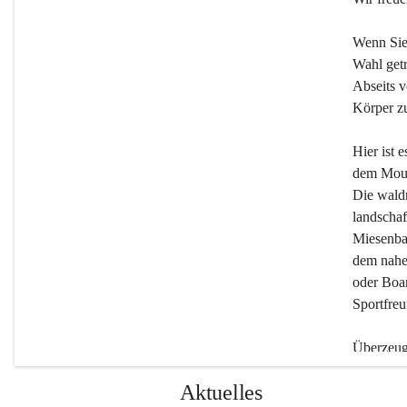
Wenn Sie
Wahl getr
Abseits v
Körper zu
Hier ist 
dem Moun
Die wald
landschaf
Miesenbac
dem nahe
oder Boar
Sportfreu
Überzeuge
Beherber
Aktuelles
werden.