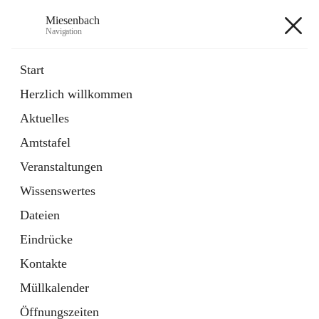
Miesenbach
Navigation
Miesenbach
Start
Herzlich willkommen
öffnet
Abwasserverband oberes Piestingtal
Aktuelles
in
Externe Webseite
neuem
Amtstafel
Tab
öffnet
Region Schneebergland
in
Externe Webseite
Veranstaltungen
neuem
Tab
Wissenswertes
+2
Dateien
Eindrücke
Kontakte
Müllkalender
Hauptadresse
Öffnungszeiten