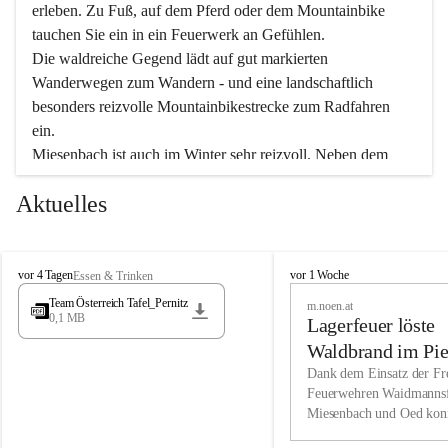
erleben. Zu Fuß, auf dem Pferd oder dem Mountainbike 
tauchen Sie ein in ein Feuerwerk an Gefühlen.
Die waldreiche Gegend lädt auf gut markierten 
Wanderwegen zum Wandern - und eine landschaftlich 
besonders reizvolle Mountainbikestrecke zum Radfahren 
ein.
Miesenbach ist auch im Winter sehr reizvoll. Neben dem 
Eisstockschießen gibt es auf dem nahe gelegenen Unterberg 
Aktuelles
wunderschöne Naturschneepisten, die zum Schifahren oder 
Boarden einladen. Ebenso ist der 2.075 m hohe Schneeberg 
ein Paradies für Sportfreunde. Genießen Sie auch das 
M
vielfältige Angebot unserer Kulturvereine.
M
vor 4 Tagen
vor 1 Woche
Essen & Trinken
i
i
Team Österreich Tafel_Pernitz
m.noen.at
e
e
0,1 MB
Überzeugen Sie sich selbst, dass Sie in Miesenbach sowie 
Lagerfeuer löste
s
s
e
in den Beherbergungsbetrieben, Gaststätten und urigen 
e
Waldbrand im Pie
n
n
Berghütten herzlich aufgenommen werden.
aus
Dank dem Einsatz der Fre
b
b
Feuerwehren Waidmannsf
a
a
Miesenbach und Oed kon
c
Wir kennen Miesenbach als lebens- und liebenswerten Ort. 
c
bei der Gauermannhütte s
h
h
Tradition und Innovation werden ebenso groß geschrieben 