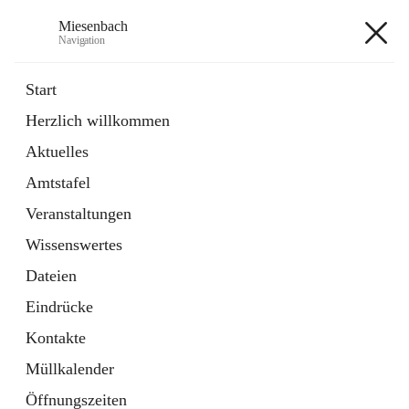
Miesenbach
Navigation
Miesenbach
Start
Herzlich willkommen
öffnet
Abwasserverband oberes Piestingtal
Aktuelles
in
Externe Webseite
neuem
Amtstafel
Tab
öffnet
Region Schneebergland
in
Externe Webseite
Veranstaltungen
neuem
Tab
Wissenswertes
+2
Dateien
Eindrücke
Kontakte
Müllkalender
Hauptadresse
Öffnungszeiten