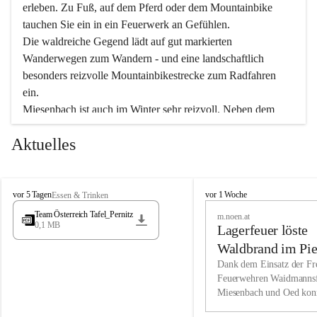
erleben. Zu Fuß, auf dem Pferd oder dem Mountainbike 
tauchen Sie ein in ein Feuerwerk an Gefühlen.
Die waldreiche Gegend lädt auf gut markierten 
Wanderwegen zum Wandern - und eine landschaftlich 
besonders reizvolle Mountainbikestrecke zum Radfahren 
ein.
Miesenbach ist auch im Winter sehr reizvoll. Neben dem 
Eisstockschießen gibt es auf dem nahe gelegenen Unterberg 
Aktuelles
wunderschöne Naturschneepisten, die zum Schifahren oder 
Boarden einladen. Ebenso ist der 2.075 m hohe Schneeberg 
ein Paradies für Sportfreunde. Genießen Sie auch das 
M
vielfältige Angebot unserer Kulturvereine.
M
vor 5 Tagen
vor 1 Woche
Essen & Trinken
i
i
Team Österreich Tafel_Pernitz
m.noen.at
e
e
0,1 MB
Überzeugen Sie sich selbst, dass Sie in Miesenbach sowie 
Lagerfeuer löste
s
s
e
in den Beherbergungsbetrieben, Gaststätten und urigen 
e
Waldbrand im Pie
n
n
Berghütten herzlich aufgenommen werden.
aus
Dank dem Einsatz der Fre
b
b
Feuerwehren Waidmannsf
a
a
Miesenbach und Oed kon
c
Wir kennen Miesenbach als lebens- und liebenswerten Ort. 
c
bei der Gauermannhütte s
h
h
Tradition und Innovation werden ebenso groß geschrieben 