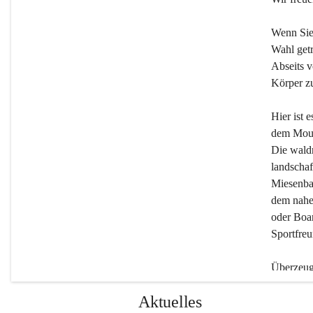
Wenn Sie
Wahl getr
Abseits v
Körper zu
Hier ist 
dem Moun
Die wald
landschaf
Miesenbac
dem nahe
oder Boar
Sportfreu
Überzeuge
Beherber
Aktuelles
werden.