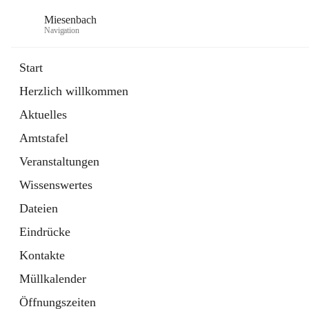
Miesenbach
Navigation
Start
Herzlich willkommen
öffnet
Abwasserverband oberes Piestingtal
Aktuelles
in
Externe Webseite
neuem
Amtstafel
Tab
öffnet
Region Schneebergland
in
Externe Webseite
Veranstaltungen
neuem
Tab
Wissenswertes
Dateien
Eindrücke
Kontakte
Müllkalender
Öffnungszeiten