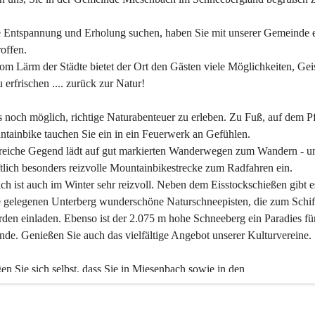
 Entspannung und Erholung suchen, haben Sie mit unserer Gemeinde e
offen.
om Lärm der Städte bietet der Ort den Gästen viele Möglichkeiten, Gei
 erfrischen .... zurück zur Natur!
es noch möglich, richtige Naturabenteuer zu erleben. Zu Fuß, auf dem P
tainbike tauchen Sie ein in ein Feuerwerk an Gefühlen.
reiche Gegend lädt auf gut markierten Wanderwegen zum Wandern - un
tlich besonders reizvolle Mountainbikestrecke zum Radfahren ein.
h ist auch im Winter sehr reizvoll. Neben dem Eisstockschießen gibt e
 gelegenen Unterberg wunderschöne Naturschneepisten, die zum Schif
den einladen. Ebenso ist der 2.075 m hohe Schneeberg ein Paradies fü
nde. Genießen Sie auch das vielfältige Angebot unserer Kulturvereine.
n Sie sich selbst, dass Sie in Miesenbach sowie in den 
gungsbetrieben, Gaststätten und urigen Berghütten herzlich aufgenom