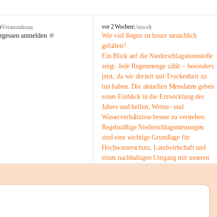
tion 
M
n
vor 2 Wochen
Veranstaltung
Umwelt
i
ergessen anmelden 🔆
Wie viel Regen ist heuer tatsächlich 
e
gefallen?
s
Ein Blick auf die Niederschlagsmessstelle 
stelle 
e
zeigt: Jede Regenmenge zählt – besonders 
n
gt und 
jetzt, da wir derzeit mit Trockenheit zu 
b
tun haben. Die aktuellen Messdaten geben 
a
c
einen Einblick in die Entwicklung des 
h
Jahres und helfen, Wetter- und 
Wasserverhältnisse besser zu verstehen.
sätzen 
Regelmäßige Niederschlagsmessungen 
r 
sind eine wichtige Grundlage für 
. Den 
Hochwasserschutz, Landwirtschaft und 
m Wohl 
einen nachhaltigen Umgang mit unseren 
Ressourcen. Gerade in trockenen Zeiten ist
es umso wichtiger, bewusst und 
verantwortungsvoll mit Wasser 
umzugehen.
emeinde“ 
 Die aktuellen Messwerte findest du hier:
rten und 