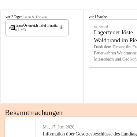
Wir kenne
M
M
werden eb
vor 2 Tagen
vor 1 Woche
Essen & Trinken
i
i
Entwickl
Team Österreich Tafel_Pernitz
m.noen.at
e
e
0,1 MB
Lagerfeuer löste
s
s
e
e
Unsere Ve
Waldbrand im Pie
n
n
bzw. Info
aus
Dank dem Einsatz der Fre
b
b
Feuerwehren Waidmannsf
wir fühl
a
a
Miesenbach und Oed kon
c
c
Lösungsor
bei der Gauermannhütte s
h
h
gelöscht werden.
Unsere M
der Wirts
kurzfrist
gesetzlic
unserer G
Bekanntmachungen
beizubeha
Nach 201
Mi., 17. Juni 2020
Information über Gesetzesbeschlüsse des Landtag
verliehen