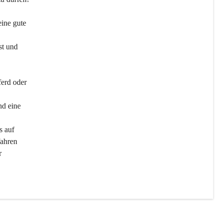
ine gute 
st und 
ferd oder 
d eine 
s auf 
ahren 
r 
men 