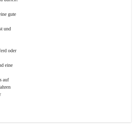
ine gute 
st und 
ferd oder 
d eine 
s auf 
ahren 
r 
men 