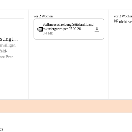
n Miesenbach als lebens- und liebenswerten Ort. Tradition und Innova
enso groß geschrieben wie die gesellschaftliche und wirtschaftliche 
M
M
vor 2 Wochen
vor 2 Woche
i
i
👋 nicht v
ung.
Stellenausschreibung Stützkraft Land
e
e
eskindergarten per 07.09.26
s
s
0,4 MB
rwaltung ist für viele Anliegen der BürgerInnen und Gäste erste Anlauf
e
e
stingtal
n
n
rmationsstelle. Dabei wird das Interesse des Gemeinwohls berücksichti
iwilligen
b
b
eld-
en uns in hohem Maße zu Menschlichkeit, gegenseitigem Respekt und 
a
a
nte Brand
ientierung verpflichtet.
c
c
chnell
h
h
ittel werden ressoursenfreundlich und vorausschauend nach den Grund
chaftlichkeit, Sparsamkeit und Zweckmäßigkeit eingesetzt, sowohl unte
igen als auch langfristigen und gesamtwirtschaftlichen Gesichtspunkten
hen Auftrag vollziehen wir aktiv und nutzen Gestaltungsspielräume zu
emeinde, ohne den ländlichen Charakter zu verlieren und Traditionen 
lten.
4 wurde Miesenbach auch 2017 das Zertifikat „Familienfreundliche G
es
. Unsere Gemeinde ist Lebensraum für alle Generationen. Im Kinderga