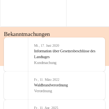
gelöscht werden.
wie die gesellschaftliche und wirtschaftliche Entwicklung.
Unsere Verwaltung ist für viele Anliegen der BürgerInnen 
und Gäste erste Anlaufstelle bzw. Informationsstelle. Dabei 
wird das Interesse des Gemeinwohls berücksichtigt und wir 
Bekanntmachungen
fühlen uns in hohem Maße zu Menschlichkeit, 
gegenseitigem Respekt und Lösungsorientierung 
verpflichtet.
Mi., 17. Juni 2020
Information über Gesetzesbeschlüsse des
Landtages
Unsere Mittel werden ressoursenfreundlich und 
Kundmachung
vorausschauend nach den Grundsätzen der 
Wirtschaftlichkeit, Sparsamkeit und Zweckmäßigkeit 
eingesetzt, sowohl unter kurzfristigen als auch langfristigen 
Fr., 11. März 2022
und gesamtwirtschaftlichen Gesichtspunkten. Den 
Waldbrandverordnung
gesetzlichen Auftrag vollziehen wir aktiv und nutzen 
Verordnung
Gestaltungsspielräume zum Wohl unserer Gemeinde, ohne 
den ländlichen Charakter zu verlieren und Traditionen 
beizubehalten.
Fr., 11. Apr. 2025