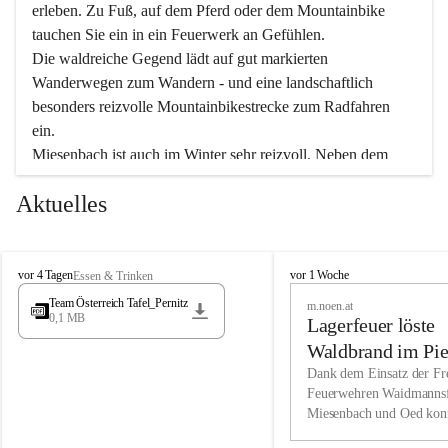
erleben. Zu Fuß, auf dem Pferd oder dem Mountainbike 
tauchen Sie ein in ein Feuerwerk an Gefühlen.
Die waldreiche Gegend lädt auf gut markierten 
Wanderwegen zum Wandern - und eine landschaftlich 
besonders reizvolle Mountainbikestrecke zum Radfahren 
ein.
Miesenbach ist auch im Winter sehr reizvoll. Neben dem 
Eisstockschießen gibt es auf dem nahe gelegenen Unterberg 
Aktuelles
wunderschöne Naturschneepisten, die zum Schifahren oder 
Boarden einladen. Ebenso ist der 2.075 m hohe Schneeberg 
ein Paradies für Sportfreunde. Genießen Sie auch das 
M
vielfältige Angebot unserer Kulturvereine.
M
vor 4 Tagen
vor 1 Woche
Essen & Trinken
i
i
Team Österreich Tafel_Pernitz
m.noen.at
e
e
0,1 MB
Überzeugen Sie sich selbst, dass Sie in Miesenbach sowie 
Lagerfeuer löste
s
s
e
in den Beherbergungsbetrieben, Gaststätten und urigen 
e
Waldbrand im Pie
n
n
Berghütten herzlich aufgenommen werden.
aus
Dank dem Einsatz der Fre
b
b
Feuerwehren Waidmannsf
a
a
Miesenbach und Oed kon
c
Wir kennen Miesenbach als lebens- und liebenswerten Ort. 
c
bei der Gauermannhütte s
h
h
Tradition und Innovation werden ebenso groß geschrieben 