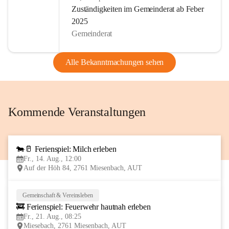
Zuständigkeiten im Gemeinderat ab Feber
Nach 2014 wurde Miesenbach auch 2017 das Zertifikat 
2025
„Familienfreundliche Gemeinde“ verliehen. Unsere 
Gemeinderat
Gemeinde ist Lebensraum für alle Generationen. Im 
Kindergarten und im Kinderland finden Kinder von 1 bis 15 
Alle Bekanntmachungen sehen
Jahren einen Platz zum Lernen und Spielen.
Wir sind ein sehr vereinsaktiver Ort. Es gibt derzeit 14 
Vereine die, vom Kindesalter bis zum Seniorenalter viele, 
Kommende Veranstaltungen
auch traditionelle, Veranstaltungen organisieren bzw. 
mitgestalten.
Allen Bewohnern unseres Ortes & Besucher wünsche ich 
🐄🥛 Ferienspiel: Milch erleben
14
Fr., 14. Aug., 12:00
viel Spaß beim Informieren auf unserer CITIES-Seite!
AUG
Auf der Höh 84, 2761 Miesenbach, AUT
Euer Bürgermeister Wolfgang Stückler
Gemeinschaft & Vereinsleben
21
🚒 Ferienspiel: Feuerwehr hautnah erleben
AUG
Fr., 21. Aug., 08:25
Miesebach, 2761 Miesenbach, AUT