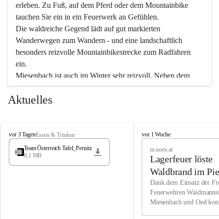
erleben. Zu Fuß, auf dem Pferd oder dem Mountainbike 
tauchen Sie ein in ein Feuerwerk an Gefühlen.
Die waldreiche Gegend lädt auf gut markierten 
Wanderwegen zum Wandern - und eine landschaftlich 
besonders reizvolle Mountainbikestrecke zum Radfahren 
ein.
Miesenbach ist auch im Winter sehr reizvoll. Neben dem 
Eisstockschießen gibt es auf dem nahe gelegenen Unterberg 
Aktuelles
wunderschöne Naturschneepisten, die zum Schifahren oder 
Boarden einladen. Ebenso ist der 2.075 m hohe Schneeberg 
ein Paradies für Sportfreunde. Genießen Sie auch das 
M
vielfältige Angebot unserer Kulturvereine.
M
vor 3 Tagen
vor 1 Woche
Essen & Trinken
i
i
Team Österreich Tafel_Pernitz
m.noen.at
e
e
0,1 MB
Überzeugen Sie sich selbst, dass Sie in Miesenbach sowie 
Lagerfeuer löste
s
s
e
in den Beherbergungsbetrieben, Gaststätten und urigen 
e
Waldbrand im Pie
n
n
Berghütten herzlich aufgenommen werden.
aus
Dank dem Einsatz der Fre
b
b
Feuerwehren Waidmannsf
a
a
Miesenbach und Oed kon
c
Wir kennen Miesenbach als lebens- und liebenswerten Ort. 
c
bei der Gauermannhütte s
h
h
Tradition und Innovation werden ebenso groß geschrieben 