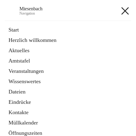
Miesenbach
Navigation
Miesenbach
Start
Herzlich willkommen
öffnet
Abwasserverband oberes Piestingtal
Aktuelles
in
Externe Webseite
neuem
Amtstafel
Tab
öffnet
Region Schneebergland
in
Externe Webseite
Veranstaltungen
neuem
Tab
Wissenswertes
+2
Dateien
Eindrücke
Kontakte
Müllkalender
Hauptadresse
Öffnungszeiten