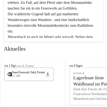
erleben. Zu Fuß, auf dem Pferd oder dem Mountainbike 
tauchen Sie ein in ein Feuerwerk an Gefühlen.
Die waldreiche Gegend lädt auf gut markierten 
Wanderwegen zum Wandern - und eine landschaftlich 
besonders reizvolle Mountainbikestrecke zum Radfahren 
ein.
Miesenbach ist auch im Winter sehr reizvoll. Neben dem 
Eisstockschießen gibt es auf dem nahe gelegenen Unterberg 
Aktuelles
wunderschöne Naturschneepisten, die zum Schifahren oder 
Boarden einladen. Ebenso ist der 2.075 m hohe Schneeberg 
ein Paradies für Sportfreunde. Genießen Sie auch das 
M
vielfältige Angebot unserer Kulturvereine.
M
vor 1 Tag
vor 6 Tagen
Essen & Trinken
i
i
Team Österreich Tafel_Pernitz
m.noen.at
e
e
0,1 MB
Überzeugen Sie sich selbst, dass Sie in Miesenbach sowie 
Lagerfeuer löste
s
s
e
in den Beherbergungsbetrieben, Gaststätten und urigen 
e
Waldbrand im Pie
n
n
Berghütten herzlich aufgenommen werden.
aus
Dank dem Einsatz der Fre
b
b
Feuerwehren Waidmannsf
a
a
Miesenbach und Oed kon
c
Wir kennen Miesenbach als lebens- und liebenswerten Ort. 
c
bei der Gauermannhütte s
h
h
Tradition und Innovation werden ebenso groß geschrieben 