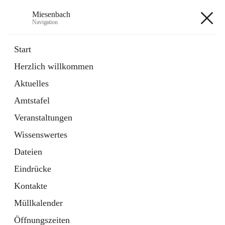
Miesenbach
Navigation
Miesenbach
Start
Herzlich willkommen
öffnet
Abwasserverband oberes Piestingtal
Aktuelles
in
Externe Webseite
neuem
Amtstafel
Tab
öffnet
Region Schneebergland
in
Externe Webseite
Veranstaltungen
neuem
Tab
Wissenswertes
+2
Dateien
Eindrücke
Kontakte
Müllkalender
Hauptadresse
Öffnungszeiten