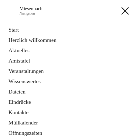
Miesenbach
Navigation
Miesenbach
Start
Herzlich willkommen
öffnet
Abwasserverband oberes Piestingtal
Aktuelles
in
Externe Webseite
neuem
Amtstafel
Tab
öffnet
Region Schneebergland
in
Externe Webseite
Veranstaltungen
neuem
Tab
Wissenswertes
+2
Dateien
Eindrücke
Kontakte
Müllkalender
Hauptadresse
Öffnungszeiten