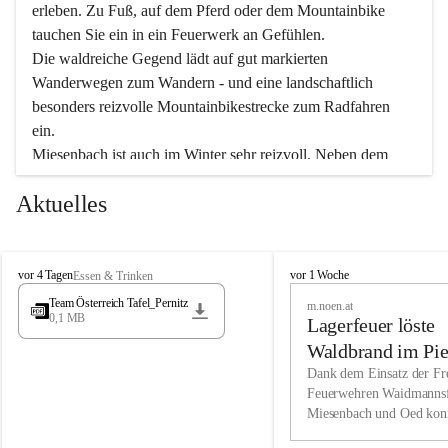
erleben. Zu Fuß, auf dem Pferd oder dem Mountainbike 
tauchen Sie ein in ein Feuerwerk an Gefühlen.
Die waldreiche Gegend lädt auf gut markierten 
Wanderwegen zum Wandern - und eine landschaftlich 
besonders reizvolle Mountainbikestrecke zum Radfahren 
ein.
Miesenbach ist auch im Winter sehr reizvoll. Neben dem 
Eisstockschießen gibt es auf dem nahe gelegenen Unterberg 
Aktuelles
wunderschöne Naturschneepisten, die zum Schifahren oder 
Boarden einladen. Ebenso ist der 2.075 m hohe Schneeberg 
ein Paradies für Sportfreunde. Genießen Sie auch das 
M
vielfältige Angebot unserer Kulturvereine.
M
vor 4 Tagen
vor 1 Woche
Essen & Trinken
i
i
Team Österreich Tafel_Pernitz
m.noen.at
e
e
0,1 MB
Überzeugen Sie sich selbst, dass Sie in Miesenbach sowie 
Lagerfeuer löste
s
s
e
in den Beherbergungsbetrieben, Gaststätten und urigen 
e
Waldbrand im Pie
n
n
Berghütten herzlich aufgenommen werden.
aus
Dank dem Einsatz der Fre
b
b
Feuerwehren Waidmannsf
a
a
Miesenbach und Oed kon
c
Wir kennen Miesenbach als lebens- und liebenswerten Ort. 
c
bei der Gauermannhütte s
h
h
Tradition und Innovation werden ebenso groß geschrieben 