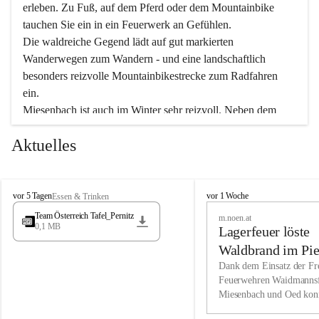
erleben. Zu Fuß, auf dem Pferd oder dem Mountainbike 
tauchen Sie ein in ein Feuerwerk an Gefühlen.
Die waldreiche Gegend lädt auf gut markierten 
Wanderwegen zum Wandern - und eine landschaftlich 
besonders reizvolle Mountainbikestrecke zum Radfahren 
ein.
Miesenbach ist auch im Winter sehr reizvoll. Neben dem 
Eisstockschießen gibt es auf dem nahe gelegenen Unterberg 
Aktuelles
wunderschöne Naturschneepisten, die zum Schifahren oder 
Boarden einladen. Ebenso ist der 2.075 m hohe Schneeberg 
ein Paradies für Sportfreunde. Genießen Sie auch das 
M
vielfältige Angebot unserer Kulturvereine.
M
vor 5 Tagen
vor 1 Woche
Essen & Trinken
i
i
Team Österreich Tafel_Pernitz
m.noen.at
e
e
0,1 MB
Überzeugen Sie sich selbst, dass Sie in Miesenbach sowie 
Lagerfeuer löste
s
s
e
in den Beherbergungsbetrieben, Gaststätten und urigen 
e
Waldbrand im Pie
n
n
Berghütten herzlich aufgenommen werden.
aus
Dank dem Einsatz der Fre
b
b
Feuerwehren Waidmannsf
a
a
Miesenbach und Oed kon
c
Wir kennen Miesenbach als lebens- und liebenswerten Ort. 
c
bei der Gauermannhütte s
h
h
Tradition und Innovation werden ebenso groß geschrieben 