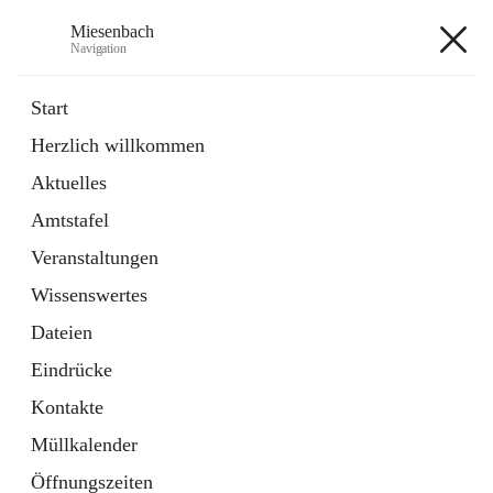
Miesenbach
Navigation
Miesenbach
Start
Herzlich willkommen
öffnet
Abwasserverband oberes Piestingtal
Aktuelles
in
Externe Webseite
neuem
Amtstafel
Tab
öffnet
Region Schneebergland
in
Externe Webseite
Veranstaltungen
neuem
Tab
Wissenswertes
+2
Dateien
Eindrücke
Kontakte
Müllkalender
Hauptadresse
Öffnungszeiten