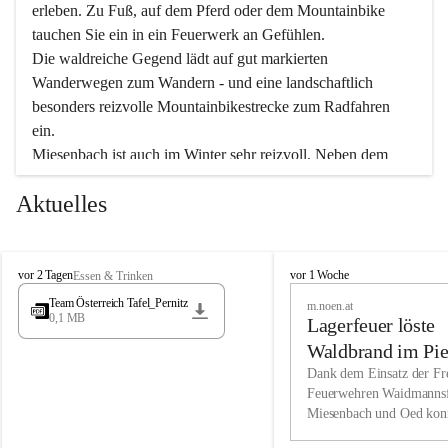
erleben. Zu Fuß, auf dem Pferd oder dem Mountainbike 
tauchen Sie ein in ein Feuerwerk an Gefühlen.
Die waldreiche Gegend lädt auf gut markierten 
Wanderwegen zum Wandern - und eine landschaftlich 
besonders reizvolle Mountainbikestrecke zum Radfahren 
ein.
Miesenbach ist auch im Winter sehr reizvoll. Neben dem 
Eisstockschießen gibt es auf dem nahe gelegenen Unterberg 
Aktuelles
wunderschöne Naturschneepisten, die zum Schifahren oder 
Boarden einladen. Ebenso ist der 2.075 m hohe Schneeberg 
ein Paradies für Sportfreunde. Genießen Sie auch das 
M
vielfältige Angebot unserer Kulturvereine.
M
vor 2 Tagen
vor 1 Woche
Essen & Trinken
i
i
Team Österreich Tafel_Pernitz
m.noen.at
e
e
0,1 MB
Überzeugen Sie sich selbst, dass Sie in Miesenbach sowie 
Lagerfeuer löste
s
s
e
in den Beherbergungsbetrieben, Gaststätten und urigen 
e
Waldbrand im Pie
n
n
Berghütten herzlich aufgenommen werden.
aus
Dank dem Einsatz der Fre
b
b
Feuerwehren Waidmannsf
a
a
Miesenbach und Oed kon
c
Wir kennen Miesenbach als lebens- und liebenswerten Ort. 
c
bei der Gauermannhütte s
h
h
Tradition und Innovation werden ebenso groß geschrieben 