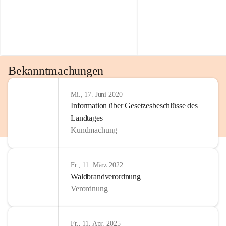
gelöscht werden.
wie die gesellschaftliche und wirtschaftliche Entwicklung.
Unsere Verwaltung ist für viele Anliegen der BürgerInnen 
und Gäste erste Anlaufstelle bzw. Informationsstelle. Dabei 
wird das Interesse des Gemeinwohls berücksichtigt und wir 
Bekanntmachungen
fühlen uns in hohem Maße zu Menschlichkeit, 
gegenseitigem Respekt und Lösungsorientierung 
verpflichtet.
Mi., 17. Juni 2020
Information über Gesetzesbeschlüsse des
Landtages
Unsere Mittel werden ressoursenfreundlich und 
Kundmachung
vorausschauend nach den Grundsätzen der 
Wirtschaftlichkeit, Sparsamkeit und Zweckmäßigkeit 
eingesetzt, sowohl unter kurzfristigen als auch langfristigen 
Fr., 11. März 2022
und gesamtwirtschaftlichen Gesichtspunkten. Den 
Waldbrandverordnung
gesetzlichen Auftrag vollziehen wir aktiv und nutzen 
Verordnung
Gestaltungsspielräume zum Wohl unserer Gemeinde, ohne 
den ländlichen Charakter zu verlieren und Traditionen 
beizubehalten.
Fr., 11. Apr. 2025