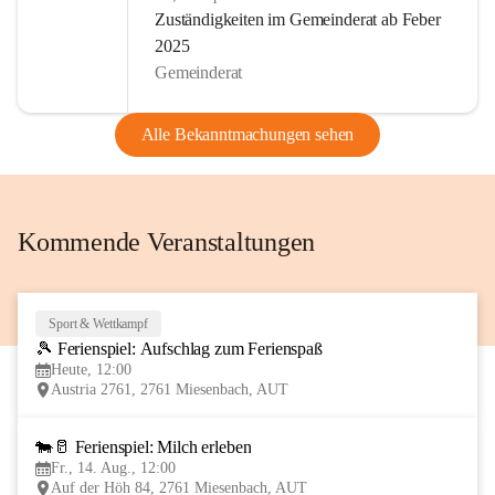
Zuständigkeiten im Gemeinderat ab Feber
Nach 2014 wurde Miesenbach auch 2017 das Zertifikat 
2025
„Familienfreundliche Gemeinde“ verliehen. Unsere 
Gemeinderat
Gemeinde ist Lebensraum für alle Generationen. Im 
Kindergarten und im Kinderland finden Kinder von 1 bis 15 
Alle Bekanntmachungen sehen
Jahren einen Platz zum Lernen und Spielen.
Wir sind ein sehr vereinsaktiver Ort. Es gibt derzeit 14 
Vereine die, vom Kindesalter bis zum Seniorenalter viele, 
Kommende Veranstaltungen
auch traditionelle, Veranstaltungen organisieren bzw. 
mitgestalten.
Allen Bewohnern unseres Ortes & Besucher wünsche ich 
Sport & Wettkampf
7
viel Spaß beim Informieren auf unserer CITIES-Seite!
🎾 Ferienspiel: Aufschlag zum Ferienspaß
AUG
Heute, 12:00
Austria 2761, 2761 Miesenbach, AUT
Euer Bürgermeister Wolfgang Stückler
🐄🥛 Ferienspiel: Milch erleben
14
Fr., 14. Aug., 12:00
AUG
Auf der Höh 84, 2761 Miesenbach, AUT