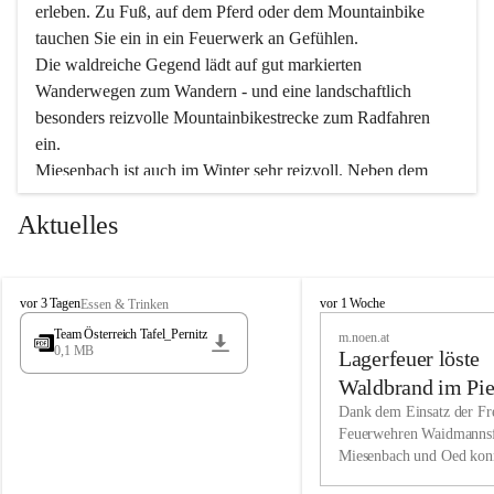
erleben. Zu Fuß, auf dem Pferd oder dem Mountainbike 
tauchen Sie ein in ein Feuerwerk an Gefühlen.
Die waldreiche Gegend lädt auf gut markierten 
Wanderwegen zum Wandern - und eine landschaftlich 
besonders reizvolle Mountainbikestrecke zum Radfahren 
ein.
Miesenbach ist auch im Winter sehr reizvoll. Neben dem 
Eisstockschießen gibt es auf dem nahe gelegenen Unterberg 
Aktuelles
wunderschöne Naturschneepisten, die zum Schifahren oder 
Boarden einladen. Ebenso ist der 2.075 m hohe Schneeberg 
ein Paradies für Sportfreunde. Genießen Sie auch das 
M
vielfältige Angebot unserer Kulturvereine.
M
vor 3 Tagen
vor 1 Woche
Essen & Trinken
i
i
Team Österreich Tafel_Pernitz
m.noen.at
e
e
0,1 MB
Überzeugen Sie sich selbst, dass Sie in Miesenbach sowie 
Lagerfeuer löste
s
s
e
in den Beherbergungsbetrieben, Gaststätten und urigen 
e
Waldbrand im Pie
n
n
Berghütten herzlich aufgenommen werden.
aus
Dank dem Einsatz der Fre
b
b
Feuerwehren Waidmannsf
a
a
Miesenbach und Oed kon
c
Wir kennen Miesenbach als lebens- und liebenswerten Ort. 
c
bei der Gauermannhütte s
h
h
Tradition und Innovation werden ebenso groß geschrieben 