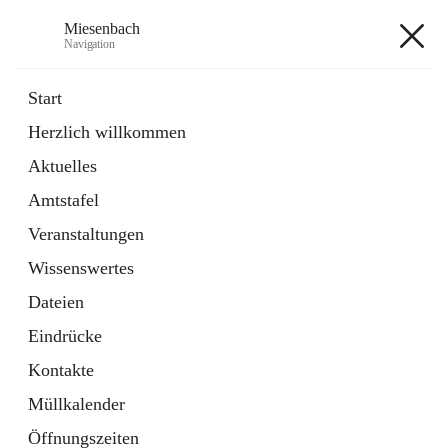
Miesenbach
Navigation
Miesenbach
Start
Herzlich willkommen
öffnet
Abwasserverband oberes Piestingtal
Aktuelles
in
Externe Webseite
neuem
Amtstafel
Tab
öffnet
Region Schneebergland
in
Externe Webseite
Veranstaltungen
neuem
Tab
Wissenswertes
+2
Dateien
Eindrücke
Kontakte
Müllkalender
Hauptadresse
Öffnungszeiten