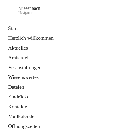
Miesenbach
Navigation
Start
Herzlich willkommen
öffnet
Abwasserverband oberes Piestingtal
Aktuelles
in
Externe Webseite
neuem
Amtstafel
Tab
öffnet
Region Schneebergland
in
Externe Webseite
Veranstaltungen
neuem
Tab
Wissenswertes
Dateien
Eindrücke
Kontakte
Müllkalender
Öffnungszeiten