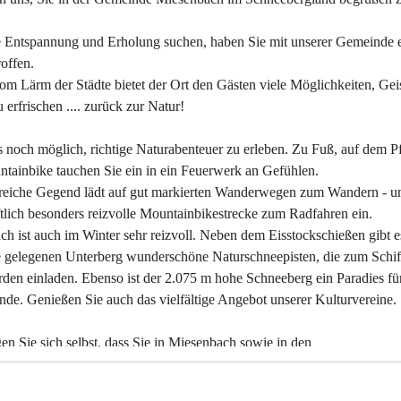
 Entspannung und Erholung suchen, haben Sie mit unserer Gemeinde e
offen.
om Lärm der Städte bietet der Ort den Gästen viele Möglichkeiten, Gei
 erfrischen .... zurück zur Natur!
es noch möglich, richtige Naturabenteuer zu erleben. Zu Fuß, auf dem P
tainbike tauchen Sie ein in ein Feuerwerk an Gefühlen.
reiche Gegend lädt auf gut markierten Wanderwegen zum Wandern - un
tlich besonders reizvolle Mountainbikestrecke zum Radfahren ein.
h ist auch im Winter sehr reizvoll. Neben dem Eisstockschießen gibt e
 gelegenen Unterberg wunderschöne Naturschneepisten, die zum Schif
den einladen. Ebenso ist der 2.075 m hohe Schneeberg ein Paradies fü
nde. Genießen Sie auch das vielfältige Angebot unserer Kulturvereine.
n Sie sich selbst, dass Sie in Miesenbach sowie in den 
gungsbetrieben, Gaststätten und urigen Berghütten herzlich aufgenom