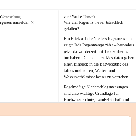
tion 
M
n
vor 2 Wochen
Veranstaltung
Umwelt
i
ergessen anmelden 🔆
Wie viel Regen ist heuer tatsächlich 
e
gefallen?
s
stelle 
e
Ein Blick auf die Niederschlagsmessstelle 
n
zeigt: Jede Regenmenge zählt – besonders 
gt und 
b
jetzt, da wir derzeit mit Trockenheit zu 
a
tun haben. Die aktuellen Messdaten geben 
c
einen Einblick in die Entwicklung des 
h
Jahres und helfen, Wetter- und 
sätzen 
Wasserverhältnisse besser zu verstehen.
r 
Regelmäßige Niederschlagsmessungen 
. Den 
sind eine wichtige Grundlage für 
m Wohl 
Hochwasserschutz, Landwirtschaft und 
einen nachhaltigen Umgang mit unseren 
Ressourcen. Gerade in trockenen Zeiten ist
es umso wichtiger, bewusst und 
verantwortungsvoll mit Wasser 
emeinde“ 
umzugehen.
rten und 