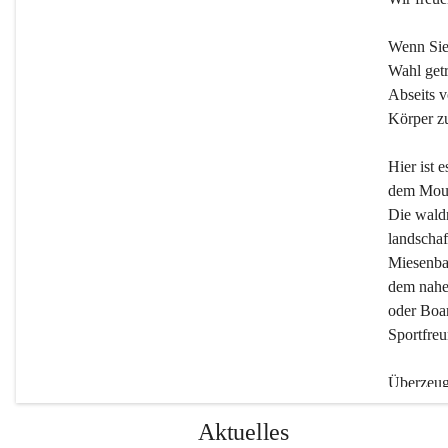
Wenn Sie
Wahl getr
Abseits v
Körper zu
Hier ist 
dem Moun
Die wald
landschaf
Miesenbac
dem nahe
oder Boar
Sportfreu
Überzeuge
Beherber
Aktuelles
werden.