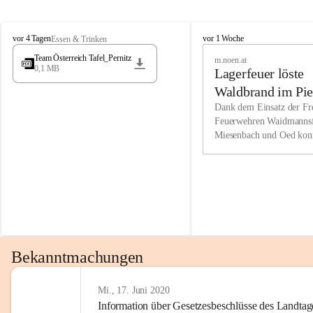
Wir kenne
M
M
werden eb
vor 4 Tagen
vor 1 Woche
Essen & Trinken
i
i
Entwickl
Team Österreich Tafel_Pernitz
m.noen.at
e
e
0,1 MB
Lagerfeuer löste
s
s
e
e
Unsere Ve
Waldbrand im Pie
n
n
bzw. Info
aus
Dank dem Einsatz der Fre
b
b
Feuerwehren Waidmannsf
wir fühl
a
a
Miesenbach und Oed kon
c
c
Lösungsor
bei der Gauermannhütte s
h
h
gelöscht werden.
Unsere M
der Wirts
kurzfrist
gesetzlic
unserer G
Bekanntmachungen
beizubeha
Nach 201
Mi., 17. Juni 2020
Information über Gesetzesbeschlüsse des Landtag
verliehen