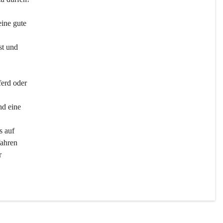
ine gute 
st und 
ferd oder 
d eine 
s auf 
ahren 
r 
men 