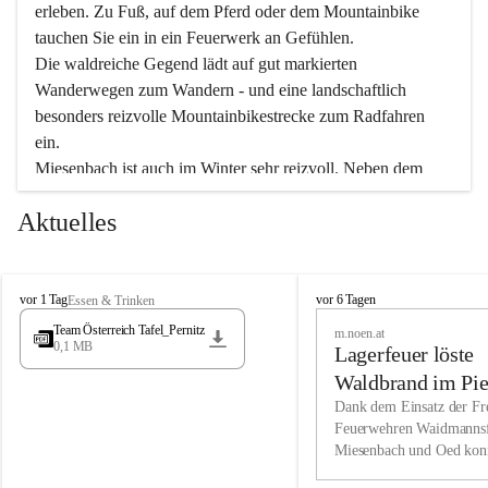
erleben. Zu Fuß, auf dem Pferd oder dem Mountainbike 
tauchen Sie ein in ein Feuerwerk an Gefühlen.
Die waldreiche Gegend lädt auf gut markierten 
Wanderwegen zum Wandern - und eine landschaftlich 
besonders reizvolle Mountainbikestrecke zum Radfahren 
ein.
Miesenbach ist auch im Winter sehr reizvoll. Neben dem 
Eisstockschießen gibt es auf dem nahe gelegenen Unterberg 
Aktuelles
wunderschöne Naturschneepisten, die zum Schifahren oder 
Boarden einladen. Ebenso ist der 2.075 m hohe Schneeberg 
ein Paradies für Sportfreunde. Genießen Sie auch das 
M
vielfältige Angebot unserer Kulturvereine.
M
vor 1 Tag
vor 6 Tagen
Essen & Trinken
i
i
Team Österreich Tafel_Pernitz
m.noen.at
e
e
0,1 MB
Überzeugen Sie sich selbst, dass Sie in Miesenbach sowie 
Lagerfeuer löste
s
s
e
in den Beherbergungsbetrieben, Gaststätten und urigen 
e
Waldbrand im Pie
n
n
Berghütten herzlich aufgenommen werden.
aus
Dank dem Einsatz der Fre
b
b
Feuerwehren Waidmannsf
a
a
Miesenbach und Oed kon
c
Wir kennen Miesenbach als lebens- und liebenswerten Ort. 
c
bei der Gauermannhütte s
h
h
Tradition und Innovation werden ebenso groß geschrieben 