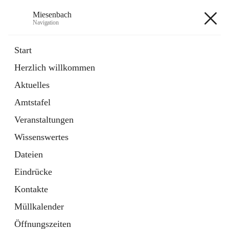
Miesenbach
Navigation
Miesenbach
Start
Herzlich willkommen
öffnet
Abwasserverband oberes Piestingtal
Aktuelles
in
Externe Webseite
neuem
Amtstafel
Tab
öffnet
Region Schneebergland
in
Externe Webseite
Veranstaltungen
neuem
Tab
Wissenswertes
+2
Dateien
Eindrücke
Kontakte
Müllkalender
Hauptadresse
Öffnungszeiten