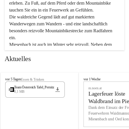
erleben. Zu Fuß, auf dem Pferd oder dem Mountainbike 
tauchen Sie ein in ein Feuerwerk an Gefühlen.
Die waldreiche Gegend lädt auf gut markierten 
Wanderwegen zum Wandern - und eine landschaftlich 
besonders reizvolle Mountainbikestrecke zum Radfahren 
ein.
Miesenbach ist auch im Winter sehr reizvoll. Neben dem 
Eisstockschießen gibt es auf dem nahe gelegenen Unterberg 
Aktuelles
wunderschöne Naturschneepisten, die zum Schifahren oder 
Boarden einladen. Ebenso ist der 2.075 m hohe Schneeberg 
ein Paradies für Sportfreunde. Genießen Sie auch das 
M
vielfältige Angebot unserer Kulturvereine.
M
vor 5 Tagen
vor 1 Woche
Essen & Trinken
i
i
Team Österreich Tafel_Pernitz
m.noen.at
e
e
0,1 MB
Überzeugen Sie sich selbst, dass Sie in Miesenbach sowie 
Lagerfeuer löste
s
s
e
in den Beherbergungsbetrieben, Gaststätten und urigen 
e
Waldbrand im Pie
n
n
Berghütten herzlich aufgenommen werden.
aus
Dank dem Einsatz der Fre
b
b
Feuerwehren Waidmannsf
a
a
Miesenbach und Oed kon
c
Wir kennen Miesenbach als lebens- und liebenswerten Ort. 
c
bei der Gauermannhütte s
h
h
Tradition und Innovation werden ebenso groß geschrieben 