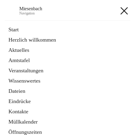
Miesenbach
Navigation
Miesenbach
Start
Herzlich willkommen
öffnet
Abwasserverband oberes Piestingtal
Aktuelles
in
Externe Webseite
neuem
Amtstafel
Tab
öffnet
Region Schneebergland
in
Externe Webseite
Veranstaltungen
neuem
Tab
Wissenswertes
+2
Dateien
Eindrücke
Kontakte
Müllkalender
Hauptadresse
Öffnungszeiten