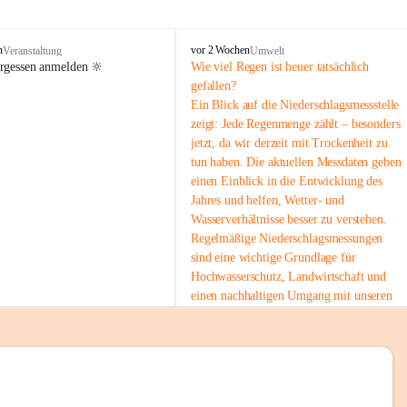
tion 
M
n
vor 2 Wochen
Veranstaltung
Umwelt
i
ergessen anmelden 🔆
Wie viel Regen ist heuer tatsächlich 
e
gefallen?
s
Ein Blick auf die Niederschlagsmessstelle 
stelle 
e
zeigt: Jede Regenmenge zählt – besonders 
n
gt und 
jetzt, da wir derzeit mit Trockenheit zu 
b
tun haben. Die aktuellen Messdaten geben 
a
c
einen Einblick in die Entwicklung des 
h
Jahres und helfen, Wetter- und 
Wasserverhältnisse besser zu verstehen.
sätzen 
Regelmäßige Niederschlagsmessungen 
r 
sind eine wichtige Grundlage für 
. Den 
Hochwasserschutz, Landwirtschaft und 
m Wohl 
einen nachhaltigen Umgang mit unseren 
Ressourcen. Gerade in trockenen Zeiten ist
es umso wichtiger, bewusst und 
verantwortungsvoll mit Wasser 
umzugehen.
emeinde“ 
 Die aktuellen Messwerte findest du hier:
rten und 