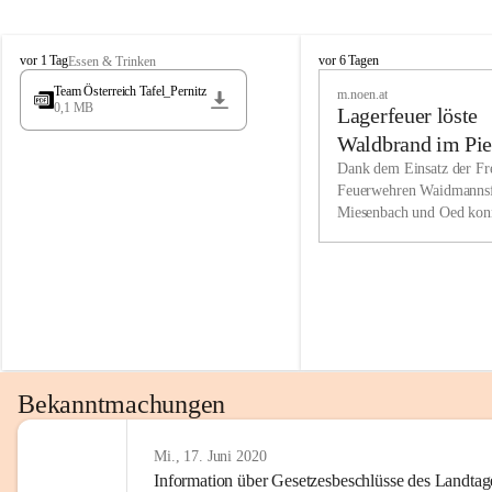
Wir kenne
M
M
werden eb
vor 1 Tag
vor 6 Tagen
Essen & Trinken
i
i
Entwickl
Team Österreich Tafel_Pernitz
m.noen.at
e
e
0,1 MB
Lagerfeuer löste
s
s
e
e
Unsere Ve
Waldbrand im Pie
n
n
bzw. Info
aus
Dank dem Einsatz der Fre
b
b
Feuerwehren Waidmannsf
wir fühl
a
a
Miesenbach und Oed kon
c
c
Lösungsor
bei der Gauermannhütte s
h
h
gelöscht werden.
Unsere M
der Wirts
kurzfrist
gesetzlic
unserer G
Bekanntmachungen
beizubeha
Nach 201
Mi., 17. Juni 2020
Information über Gesetzesbeschlüsse des Landtag
verliehen