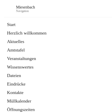
Miesenbach
Navigation
Start
Herzlich willkommen
öffnet
Abwasserverband oberes Piestingtal
Aktuelles
in
Externe Webseite
neuem
Amtstafel
Tab
öffnet
Region Schneebergland
in
Externe Webseite
Veranstaltungen
neuem
Tab
Wissenswertes
Dateien
Eindrücke
Kontakte
Müllkalender
Öffnungszeiten