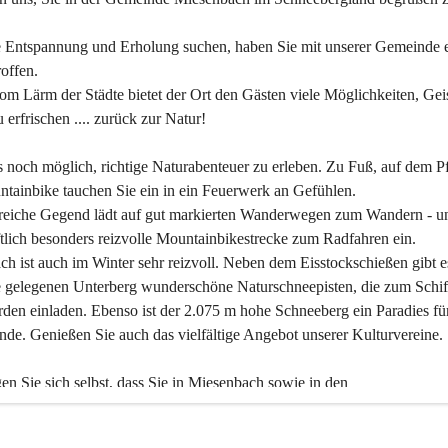
 Entspannung und Erholung suchen, haben Sie mit unserer Gemeinde e
offen.
om Lärm der Städte bietet der Ort den Gästen viele Möglichkeiten, Gei
 erfrischen .... zurück zur Natur!
es noch möglich, richtige Naturabenteuer zu erleben. Zu Fuß, auf dem P
tainbike tauchen Sie ein in ein Feuerwerk an Gefühlen.
reiche Gegend lädt auf gut markierten Wanderwegen zum Wandern - un
tlich besonders reizvolle Mountainbikestrecke zum Radfahren ein.
h ist auch im Winter sehr reizvoll. Neben dem Eisstockschießen gibt e
 gelegenen Unterberg wunderschöne Naturschneepisten, die zum Schif
den einladen. Ebenso ist der 2.075 m hohe Schneeberg ein Paradies fü
nde. Genießen Sie auch das vielfältige Angebot unserer Kulturvereine.
n Sie sich selbst, dass Sie in Miesenbach sowie in den 
gungsbetrieben, Gaststätten und urigen Berghütten herzlich aufgenom