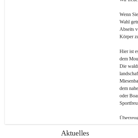
Wenn Sie
Wahl getr
Abseits v
Körper zu
Hier ist 
dem Moun
Die wald
landschaf
Miesenbac
dem nahe
oder Boar
Sportfreu
Überzeuge
Beherber
Aktuelles
werden.