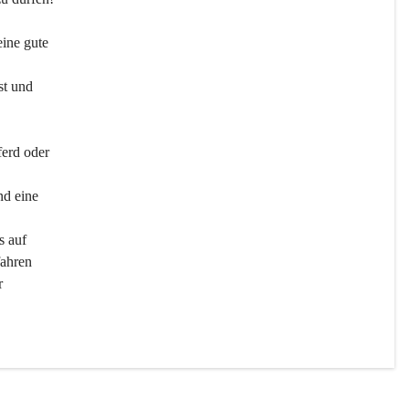
ine gute 
st und 
ferd oder 
d eine 
s auf 
ahren 
r 
men 