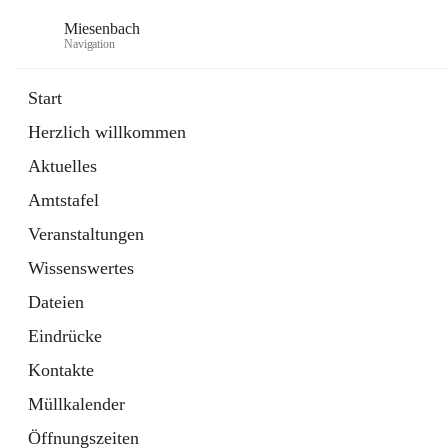
Miesenbach
Navigation
Start
Herzlich willkommen
öffnet
Abwasserverband oberes Piestingtal
Aktuelles
in
Externe Webseite
neuem
Amtstafel
Tab
öffnet
Region Schneebergland
in
Externe Webseite
Veranstaltungen
neuem
Tab
Wissenswertes
Dateien
Eindrücke
Kontakte
Müllkalender
Öffnungszeiten