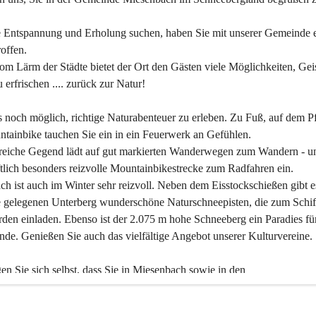
 Entspannung und Erholung suchen, haben Sie mit unserer Gemeinde e
offen.
om Lärm der Städte bietet der Ort den Gästen viele Möglichkeiten, Gei
 erfrischen .... zurück zur Natur!
es noch möglich, richtige Naturabenteuer zu erleben. Zu Fuß, auf dem P
tainbike tauchen Sie ein in ein Feuerwerk an Gefühlen.
reiche Gegend lädt auf gut markierten Wanderwegen zum Wandern - un
tlich besonders reizvolle Mountainbikestrecke zum Radfahren ein.
h ist auch im Winter sehr reizvoll. Neben dem Eisstockschießen gibt e
 gelegenen Unterberg wunderschöne Naturschneepisten, die zum Schif
den einladen. Ebenso ist der 2.075 m hohe Schneeberg ein Paradies fü
nde. Genießen Sie auch das vielfältige Angebot unserer Kulturvereine.
n Sie sich selbst, dass Sie in Miesenbach sowie in den 
gungsbetrieben, Gaststätten und urigen Berghütten herzlich aufgenom