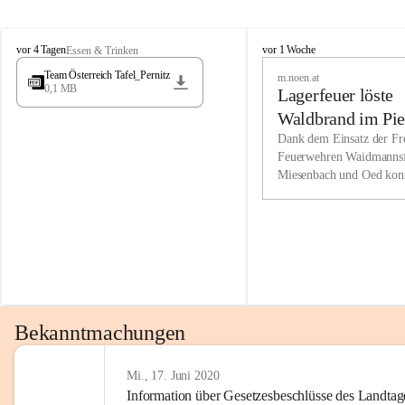
Wir kenne
M
M
werden eb
vor 4 Tagen
vor 1 Woche
Essen & Trinken
i
i
Entwickl
Team Österreich Tafel_Pernitz
m.noen.at
e
e
0,1 MB
Lagerfeuer löste
s
s
e
e
Unsere Ve
Waldbrand im Pie
n
n
bzw. Info
aus
Dank dem Einsatz der Fre
b
b
Feuerwehren Waidmannsf
wir fühl
a
a
Miesenbach und Oed kon
c
c
Lösungsor
bei der Gauermannhütte s
h
h
gelöscht werden.
Unsere M
der Wirts
kurzfrist
gesetzlic
unserer G
Bekanntmachungen
beizubeha
Nach 201
Mi., 17. Juni 2020
Information über Gesetzesbeschlüsse des Landtag
verliehen