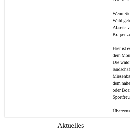
Wenn Sie
Wahl getr
Abseits v
Körper zu
Hier ist 
dem Moun
Die wald
landschaf
Miesenbac
dem nahe
oder Boar
Sportfreu
Überzeuge
Beherber
Aktuelles
werden.