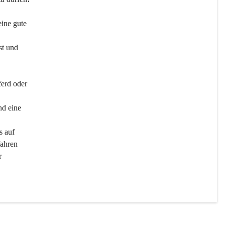
ine gute 
st und 
ferd oder 
d eine 
s auf 
ahren 
r 
men 