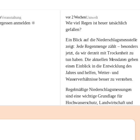
tion 
M
n
vor 2 Wochen
Veranstaltung
Umwelt
i
ergessen anmelden 🔆
Wie viel Regen ist heuer tatsächlich 
e
gefallen?
s
stelle 
e
Ein Blick auf die Niederschlagsmessstelle 
n
zeigt: Jede Regenmenge zählt – besonders 
gt und 
b
jetzt, da wir derzeit mit Trockenheit zu 
a
tun haben. Die aktuellen Messdaten geben 
c
einen Einblick in die Entwicklung des 
h
Jahres und helfen, Wetter- und 
sätzen 
Wasserverhältnisse besser zu verstehen.
r 
Regelmäßige Niederschlagsmessungen 
. Den 
sind eine wichtige Grundlage für 
m Wohl 
Hochwasserschutz, Landwirtschaft und 
einen nachhaltigen Umgang mit unseren 
Ressourcen. Gerade in trockenen Zeiten ist
es umso wichtiger, bewusst und 
verantwortungsvoll mit Wasser 
emeinde“ 
umzugehen.
rten und 