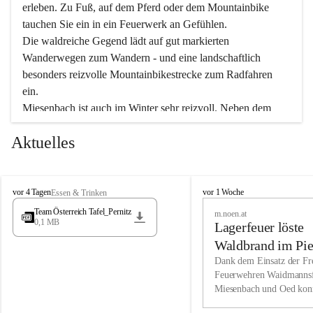
erleben. Zu Fuß, auf dem Pferd oder dem Mountainbike 
tauchen Sie ein in ein Feuerwerk an Gefühlen.
Die waldreiche Gegend lädt auf gut markierten 
Wanderwegen zum Wandern - und eine landschaftlich 
besonders reizvolle Mountainbikestrecke zum Radfahren 
ein.
Miesenbach ist auch im Winter sehr reizvoll. Neben dem 
Eisstockschießen gibt es auf dem nahe gelegenen Unterberg 
Aktuelles
wunderschöne Naturschneepisten, die zum Schifahren oder 
Boarden einladen. Ebenso ist der 2.075 m hohe Schneeberg 
ein Paradies für Sportfreunde. Genießen Sie auch das 
M
vielfältige Angebot unserer Kulturvereine.
M
vor 4 Tagen
vor 1 Woche
Essen & Trinken
i
i
Team Österreich Tafel_Pernitz
m.noen.at
e
e
0,1 MB
Überzeugen Sie sich selbst, dass Sie in Miesenbach sowie 
Lagerfeuer löste
s
s
e
in den Beherbergungsbetrieben, Gaststätten und urigen 
e
Waldbrand im Pie
n
n
Berghütten herzlich aufgenommen werden.
aus
Dank dem Einsatz der Fre
b
b
Feuerwehren Waidmannsf
a
a
Miesenbach und Oed kon
c
Wir kennen Miesenbach als lebens- und liebenswerten Ort. 
c
bei der Gauermannhütte s
h
h
Tradition und Innovation werden ebenso groß geschrieben 