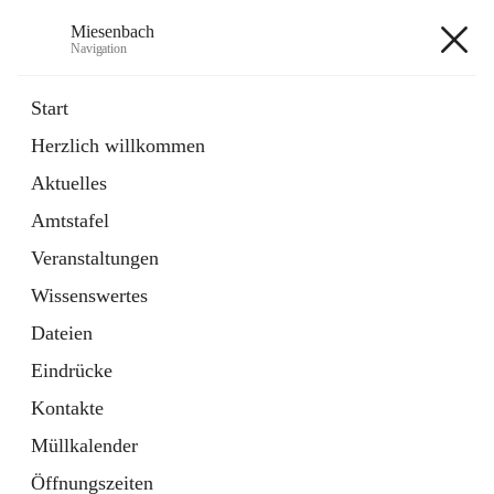
Miesenbach
Navigation
Miesenbach
Start
Herzlich willkommen
öffnet
Abwasserverband oberes Piestingtal
Aktuelles
in
Externe Webseite
neuem
Amtstafel
Tab
öffnet
Region Schneebergland
in
Externe Webseite
Veranstaltungen
neuem
Tab
Wissenswertes
+2
Dateien
Eindrücke
Kontakte
Müllkalender
Hauptadresse
Öffnungszeiten