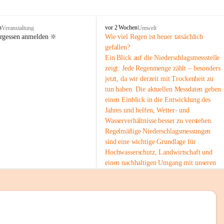
tion 
M
n
vor 2 Wochen
Veranstaltung
Umwelt
i
ergessen anmelden 🔆
Wie viel Regen ist heuer tatsächlich 
e
gefallen?
s
Ein Blick auf die Niederschlagsmessstelle 
stelle 
e
zeigt: Jede Regenmenge zählt – besonders 
n
gt und 
jetzt, da wir derzeit mit Trockenheit zu 
b
tun haben. Die aktuellen Messdaten geben 
a
c
einen Einblick in die Entwicklung des 
h
Jahres und helfen, Wetter- und 
Wasserverhältnisse besser zu verstehen.
sätzen 
Regelmäßige Niederschlagsmessungen 
r 
sind eine wichtige Grundlage für 
. Den 
Hochwasserschutz, Landwirtschaft und 
m Wohl 
einen nachhaltigen Umgang mit unseren 
Ressourcen. Gerade in trockenen Zeiten ist
es umso wichtiger, bewusst und 
verantwortungsvoll mit Wasser 
umzugehen.
emeinde“ 
 Die aktuellen Messwerte findest du hier:
rten und 