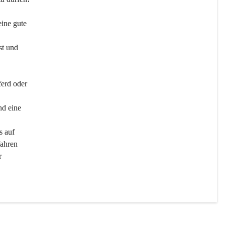
ine gute 
st und 
ferd oder 
d eine 
s auf 
ahren 
r 
men 