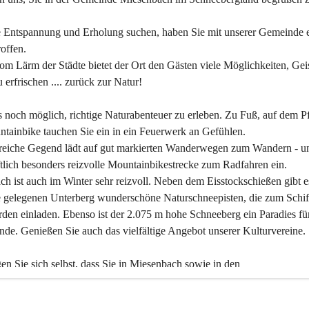
 Entspannung und Erholung suchen, haben Sie mit unserer Gemeinde e
offen.
om Lärm der Städte bietet der Ort den Gästen viele Möglichkeiten, Gei
 erfrischen .... zurück zur Natur!
es noch möglich, richtige Naturabenteuer zu erleben. Zu Fuß, auf dem P
tainbike tauchen Sie ein in ein Feuerwerk an Gefühlen.
reiche Gegend lädt auf gut markierten Wanderwegen zum Wandern - un
tlich besonders reizvolle Mountainbikestrecke zum Radfahren ein.
h ist auch im Winter sehr reizvoll. Neben dem Eisstockschießen gibt e
 gelegenen Unterberg wunderschöne Naturschneepisten, die zum Schif
den einladen. Ebenso ist der 2.075 m hohe Schneeberg ein Paradies fü
nde. Genießen Sie auch das vielfältige Angebot unserer Kulturvereine.
n Sie sich selbst, dass Sie in Miesenbach sowie in den 
gungsbetrieben, Gaststätten und urigen Berghütten herzlich aufgenom