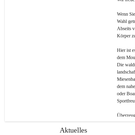
Wenn Sie
Wahl getr
Abseits v
Körper zu
Hier ist 
dem Moun
Die wald
landschaf
Miesenbac
dem nahe
oder Boar
Sportfreu
Überzeuge
Beherber
Aktuelles
werden.