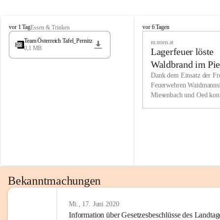
Wir kenne
M
M
werden eb
vor 1 Tag
vor 6 Tagen
Essen & Trinken
i
i
Entwickl
Team Österreich Tafel_Pernitz
m.noen.at
e
e
0,1 MB
Lagerfeuer löste
s
s
e
e
Unsere Ve
Waldbrand im Pie
n
n
bzw. Info
aus
Dank dem Einsatz der Fre
b
b
Feuerwehren Waidmannsf
wir fühl
a
a
Miesenbach und Oed kon
c
c
Lösungsor
bei der Gauermannhütte s
h
h
gelöscht werden.
Unsere M
der Wirts
kurzfrist
gesetzlic
unserer G
Bekanntmachungen
beizubeha
Nach 201
Mi., 17. Juni 2020
Information über Gesetzesbeschlüsse des Landtag
verliehen