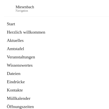
Miesenbach
Navigation
Start
Herzlich willkommen
öffnet
Abwasserverband oberes Piestingtal
Aktuelles
in
Externe Webseite
neuem
Amtstafel
Tab
öffnet
Region Schneebergland
in
Externe Webseite
Veranstaltungen
neuem
Tab
Wissenswertes
Dateien
Eindrücke
Kontakte
Müllkalender
Öffnungszeiten