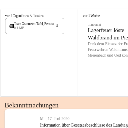
Wir kenne
M
M
werden eb
vor 4 Tagen
vor 1 Woche
Essen & Trinken
i
i
Entwickl
Team Österreich Tafel_Pernitz
m.noen.at
e
e
0,1 MB
Lagerfeuer löste
s
s
e
e
Unsere Ve
Waldbrand im Pie
n
n
bzw. Info
aus
Dank dem Einsatz der Fre
b
b
Feuerwehren Waidmannsf
wir fühl
a
a
Miesenbach und Oed kon
c
c
Lösungsor
bei der Gauermannhütte s
h
h
gelöscht werden.
Unsere M
der Wirts
kurzfrist
gesetzlic
unserer G
Bekanntmachungen
beizubeha
Nach 201
Mi., 17. Juni 2020
Information über Gesetzesbeschlüsse des Landtag
verliehen