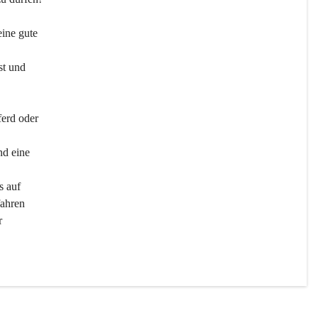
ine gute 
st und 
ferd oder 
d eine 
s auf 
ahren 
r 
men 