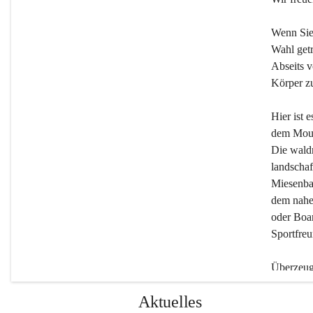
Wenn Sie
Wahl getr
Abseits v
Körper zu
Hier ist 
dem Moun
Die wald
landschaf
Miesenbac
dem nahe
oder Boar
Sportfreu
Überzeuge
Beherber
Aktuelles
werden.