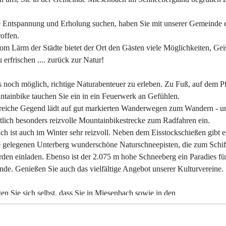
 Entspannung und Erholung suchen, haben Sie mit unserer Gemeinde e
offen.
om Lärm der Städte bietet der Ort den Gästen viele Möglichkeiten, Gei
 erfrischen .... zurück zur Natur!
es noch möglich, richtige Naturabenteuer zu erleben. Zu Fuß, auf dem P
tainbike tauchen Sie ein in ein Feuerwerk an Gefühlen.
reiche Gegend lädt auf gut markierten Wanderwegen zum Wandern - un
tlich besonders reizvolle Mountainbikestrecke zum Radfahren ein.
h ist auch im Winter sehr reizvoll. Neben dem Eisstockschießen gibt e
 gelegenen Unterberg wunderschöne Naturschneepisten, die zum Schif
den einladen. Ebenso ist der 2.075 m hohe Schneeberg ein Paradies fü
nde. Genießen Sie auch das vielfältige Angebot unserer Kulturvereine.
n Sie sich selbst, dass Sie in Miesenbach sowie in den 
gungsbetrieben, Gaststätten und urigen Berghütten herzlich aufgenom