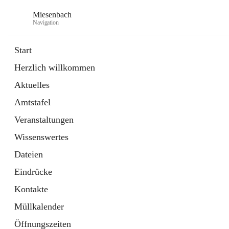
Miesenbach
Navigation
Start
Herzlich willkommen
öffnet
Abwasserverband oberes Piestingtal
Aktuelles
in
Externe Webseite
neuem
Amtstafel
Tab
öffnet
Region Schneebergland
in
Externe Webseite
Veranstaltungen
neuem
Tab
Wissenswertes
Dateien
Eindrücke
Kontakte
Müllkalender
Öffnungszeiten