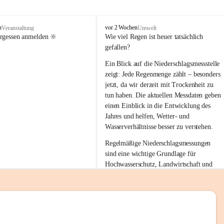
tion 
M
n
vor 2 Wochen
Veranstaltung
Umwelt
i
ergessen anmelden 🔆
Wie viel Regen ist heuer tatsächlich 
e
gefallen?
s
stelle 
e
Ein Blick auf die Niederschlagsmessstelle 
n
zeigt: Jede Regenmenge zählt – besonders 
gt und 
b
jetzt, da wir derzeit mit Trockenheit zu 
a
tun haben. Die aktuellen Messdaten geben 
c
einen Einblick in die Entwicklung des 
h
Jahres und helfen, Wetter- und 
sätzen 
Wasserverhältnisse besser zu verstehen.
r 
Regelmäßige Niederschlagsmessungen 
. Den 
sind eine wichtige Grundlage für 
m Wohl 
Hochwasserschutz, Landwirtschaft und 
einen nachhaltigen Umgang mit unseren 
Ressourcen. Gerade in trockenen Zeiten ist
es umso wichtiger, bewusst und 
verantwortungsvoll mit Wasser 
emeinde“ 
umzugehen.
rten und 