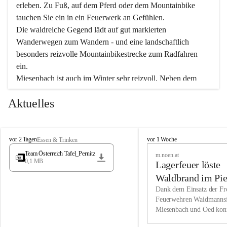
erleben. Zu Fuß, auf dem Pferd oder dem Mountainbike 
tauchen Sie ein in ein Feuerwerk an Gefühlen.
Die waldreiche Gegend lädt auf gut markierten 
Wanderwegen zum Wandern - und eine landschaftlich 
besonders reizvolle Mountainbikestrecke zum Radfahren 
ein.
Miesenbach ist auch im Winter sehr reizvoll. Neben dem 
Eisstockschießen gibt es auf dem nahe gelegenen Unterberg 
Aktuelles
wunderschöne Naturschneepisten, die zum Schifahren oder 
Boarden einladen. Ebenso ist der 2.075 m hohe Schneeberg 
ein Paradies für Sportfreunde. Genießen Sie auch das 
M
vielfältige Angebot unserer Kulturvereine.
M
vor 2 Tagen
vor 1 Woche
Essen & Trinken
i
i
Team Österreich Tafel_Pernitz
m.noen.at
e
e
0,1 MB
Überzeugen Sie sich selbst, dass Sie in Miesenbach sowie 
Lagerfeuer löste
s
s
e
in den Beherbergungsbetrieben, Gaststätten und urigen 
e
Waldbrand im Pie
n
n
Berghütten herzlich aufgenommen werden.
aus
Dank dem Einsatz der Fre
b
b
Feuerwehren Waidmannsf
a
a
Miesenbach und Oed kon
c
Wir kennen Miesenbach als lebens- und liebenswerten Ort. 
c
bei der Gauermannhütte s
h
h
Tradition und Innovation werden ebenso groß geschrieben 