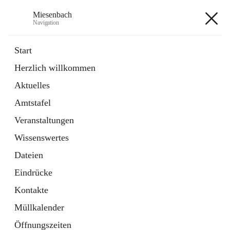
Miesenbach
Navigation
Miesenbach
Start
Herzlich willkommen
öffnet
Abwasserverband oberes Piestingtal
Aktuelles
in
Externe Webseite
neuem
Amtstafel
Tab
öffnet
Region Schneebergland
in
Externe Webseite
Veranstaltungen
neuem
Tab
Wissenswertes
+2
Dateien
Eindrücke
Kontakte
Müllkalender
Hauptadresse
Öffnungszeiten