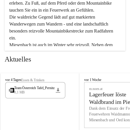
erleben. Zu Fuß, auf dem Pferd oder dem Mountainbike 
tauchen Sie ein in ein Feuerwerk an Gefühlen.
Die waldreiche Gegend lädt auf gut markierten 
Wanderwegen zum Wandern - und eine landschaftlich 
besonders reizvolle Mountainbikestrecke zum Radfahren 
ein.
Miesenbach ist auch im Winter sehr reizvoll. Neben dem 
Eisstockschießen gibt es auf dem nahe gelegenen Unterberg 
Aktuelles
wunderschöne Naturschneepisten, die zum Schifahren oder 
Boarden einladen. Ebenso ist der 2.075 m hohe Schneeberg 
ein Paradies für Sportfreunde. Genießen Sie auch das 
M
vielfältige Angebot unserer Kulturvereine.
M
vor 4 Tagen
vor 1 Woche
Essen & Trinken
i
i
Team Österreich Tafel_Pernitz
m.noen.at
e
e
0,1 MB
Überzeugen Sie sich selbst, dass Sie in Miesenbach sowie 
Lagerfeuer löste
s
s
e
in den Beherbergungsbetrieben, Gaststätten und urigen 
e
Waldbrand im Pie
n
n
Berghütten herzlich aufgenommen werden.
aus
Dank dem Einsatz der Fre
b
b
Feuerwehren Waidmannsf
a
a
Miesenbach und Oed kon
c
Wir kennen Miesenbach als lebens- und liebenswerten Ort. 
c
bei der Gauermannhütte s
h
h
Tradition und Innovation werden ebenso groß geschrieben 