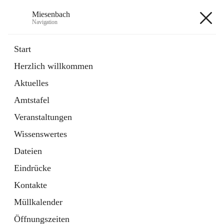
Miesenbach
Navigation
Miesenbach
Start
Herzlich willkommen
öffnet
Abwasserverband oberes Piestingtal
Aktuelles
in
Externe Webseite
neuem
Amtstafel
Tab
öffnet
Region Schneebergland
in
Externe Webseite
Veranstaltungen
neuem
Tab
Wissenswertes
+2
Dateien
Eindrücke
Kontakte
Müllkalender
Hauptadresse
Öffnungszeiten