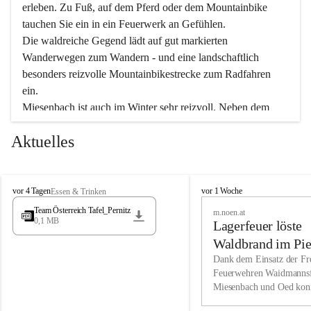
erleben. Zu Fuß, auf dem Pferd oder dem Mountainbike 
tauchen Sie ein in ein Feuerwerk an Gefühlen.
Die waldreiche Gegend lädt auf gut markierten 
Wanderwegen zum Wandern - und eine landschaftlich 
besonders reizvolle Mountainbikestrecke zum Radfahren 
ein.
Miesenbach ist auch im Winter sehr reizvoll. Neben dem 
Eisstockschießen gibt es auf dem nahe gelegenen Unterberg 
Aktuelles
wunderschöne Naturschneepisten, die zum Schifahren oder 
Boarden einladen. Ebenso ist der 2.075 m hohe Schneeberg 
ein Paradies für Sportfreunde. Genießen Sie auch das 
M
vielfältige Angebot unserer Kulturvereine.
M
vor 4 Tagen
vor 1 Woche
Essen & Trinken
i
i
Team Österreich Tafel_Pernitz
m.noen.at
e
e
0,1 MB
Überzeugen Sie sich selbst, dass Sie in Miesenbach sowie 
Lagerfeuer löste
s
s
e
in den Beherbergungsbetrieben, Gaststätten und urigen 
e
Waldbrand im Pie
n
n
Berghütten herzlich aufgenommen werden.
aus
Dank dem Einsatz der Fre
b
b
Feuerwehren Waidmannsf
a
a
Miesenbach und Oed kon
c
Wir kennen Miesenbach als lebens- und liebenswerten Ort. 
c
bei der Gauermannhütte s
h
h
Tradition und Innovation werden ebenso groß geschrieben 