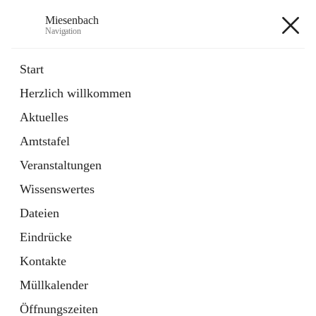
Miesenbach
Navigation
Miesenbach
Start
Herzlich willkommen
öffnet
Abwasserverband oberes Piestingtal
Aktuelles
in
Externe Webseite
neuem
Amtstafel
Tab
öffnet
Region Schneebergland
in
Externe Webseite
Veranstaltungen
neuem
Tab
Wissenswertes
+2
Dateien
Eindrücke
Kontakte
Müllkalender
Hauptadresse
Öffnungszeiten