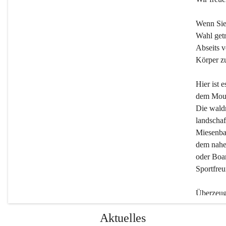
Wenn Sie
Wahl getr
Abseits v
Körper zu
Hier ist 
dem Moun
Die wald
landschaf
Miesenbac
dem nahe
oder Boar
Sportfreu
Überzeuge
Beherber
Aktuelles
werden.