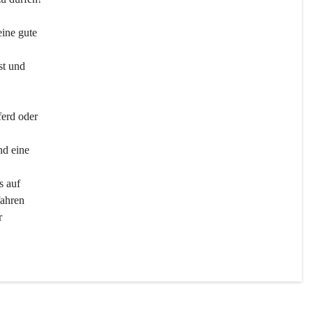
ine gute 
st und 
ferd oder 
d eine 
s auf 
ahren 
r 
men 