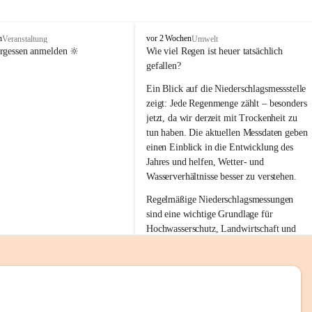
tion 
M
n
vor 2 Wochen
Veranstaltung
Umwelt
i
ergessen anmelden 🔆
Wie viel Regen ist heuer tatsächlich 
e
gefallen?
s
stelle 
e
Ein Blick auf die Niederschlagsmessstelle 
n
zeigt: Jede Regenmenge zählt – besonders 
gt und 
b
jetzt, da wir derzeit mit Trockenheit zu 
a
tun haben. Die aktuellen Messdaten geben 
c
einen Einblick in die Entwicklung des 
h
Jahres und helfen, Wetter- und 
sätzen 
Wasserverhältnisse besser zu verstehen.
r 
Regelmäßige Niederschlagsmessungen 
. Den 
sind eine wichtige Grundlage für 
m Wohl 
Hochwasserschutz, Landwirtschaft und 
einen nachhaltigen Umgang mit unseren 
Ressourcen. Gerade in trockenen Zeiten ist
es umso wichtiger, bewusst und 
verantwortungsvoll mit Wasser 
emeinde“ 
umzugehen.
rten und 