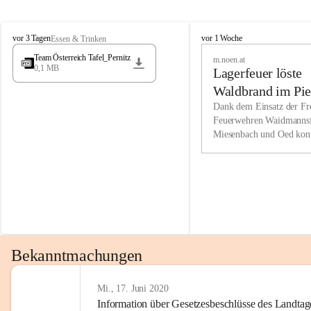
Wir kenne
M
M
werden eb
vor 3 Tagen
vor 1 Woche
Essen & Trinken
i
i
Entwickl
Team Österreich Tafel_Pernitz
m.noen.at
e
e
0,1 MB
Lagerfeuer löste
s
s
e
e
Unsere Ve
Waldbrand im Pie
n
n
bzw. Info
aus
Dank dem Einsatz der Fre
b
b
Feuerwehren Waidmannsf
wir fühl
a
a
Miesenbach und Oed kon
c
c
Lösungsor
bei der Gauermannhütte s
h
h
gelöscht werden.
Unsere M
der Wirts
kurzfrist
gesetzlic
unserer G
Bekanntmachungen
beizubeha
Nach 201
Mi., 17. Juni 2020
Information über Gesetzesbeschlüsse des Landtag
verliehen