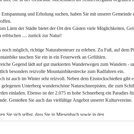
 Entspannung und Erholung suchen, haben Sie mit unserer Gemeinde e
offen.
om Lärm der Städte bietet der Ort den Gästen viele Möglichkeiten, Gei
 erfrischen .... zurück zur Natur!
es noch möglich, richtige Naturabenteuer zu erleben. Zu Fuß, auf dem P
tainbike tauchen Sie ein in ein Feuerwerk an Gefühlen.
reiche Gegend lädt auf gut markierten Wanderwegen zum Wandern - un
tlich besonders reizvolle Mountainbikestrecke zum Radfahren ein.
h ist auch im Winter sehr reizvoll. Neben dem Eisstockschießen gibt e
 gelegenen Unterberg wunderschöne Naturschneepisten, die zum Schif
den einladen. Ebenso ist der 2.075 m hohe Schneeberg ein Paradies fü
nde. Genießen Sie auch das vielfältige Angebot unserer Kulturvereine.
n Sie sich selbst, dass Sie in Miesenbach sowie in den 
gungsbetrieben, Gaststätten und urigen Berghütten herzlich aufgenom