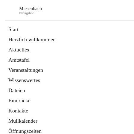
Miesenbach
Navigation
Start
Herzlich willkommen
öffnet
Abwasserverband oberes Piestingtal
Aktuelles
in
Externe Webseite
neuem
Amtstafel
Tab
öffnet
Region Schneebergland
in
Externe Webseite
Veranstaltungen
neuem
Tab
Wissenswertes
Dateien
Eindrücke
Kontakte
Müllkalender
Öffnungszeiten