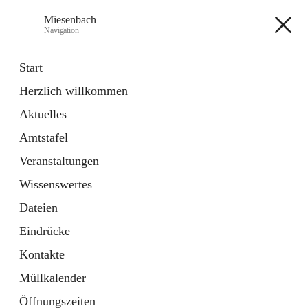
Miesenbach
Navigation
Miesenbach
Start
Herzlich willkommen
öffnet
Abwasserverband oberes Piestingtal
Aktuelles
in
Externe Webseite
neuem
Amtstafel
Tab
öffnet
Region Schneebergland
in
Externe Webseite
Veranstaltungen
neuem
Tab
Wissenswertes
+2
Dateien
Eindrücke
Kontakte
Müllkalender
Hauptadresse
Öffnungszeiten