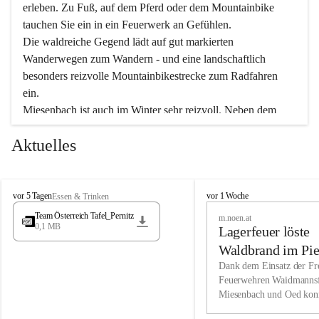
erleben. Zu Fuß, auf dem Pferd oder dem Mountainbike 
tauchen Sie ein in ein Feuerwerk an Gefühlen.
Die waldreiche Gegend lädt auf gut markierten 
Wanderwegen zum Wandern - und eine landschaftlich 
besonders reizvolle Mountainbikestrecke zum Radfahren 
ein.
Miesenbach ist auch im Winter sehr reizvoll. Neben dem 
Eisstockschießen gibt es auf dem nahe gelegenen Unterberg 
Aktuelles
wunderschöne Naturschneepisten, die zum Schifahren oder 
Boarden einladen. Ebenso ist der 2.075 m hohe Schneeberg 
ein Paradies für Sportfreunde. Genießen Sie auch das 
M
vielfältige Angebot unserer Kulturvereine.
M
vor 5 Tagen
vor 1 Woche
Essen & Trinken
i
i
Team Österreich Tafel_Pernitz
m.noen.at
e
e
0,1 MB
Überzeugen Sie sich selbst, dass Sie in Miesenbach sowie 
Lagerfeuer löste
s
s
e
in den Beherbergungsbetrieben, Gaststätten und urigen 
e
Waldbrand im Pie
n
n
Berghütten herzlich aufgenommen werden.
aus
Dank dem Einsatz der Fre
b
b
Feuerwehren Waidmannsf
a
a
Miesenbach und Oed kon
c
Wir kennen Miesenbach als lebens- und liebenswerten Ort. 
c
bei der Gauermannhütte s
h
h
Tradition und Innovation werden ebenso groß geschrieben 