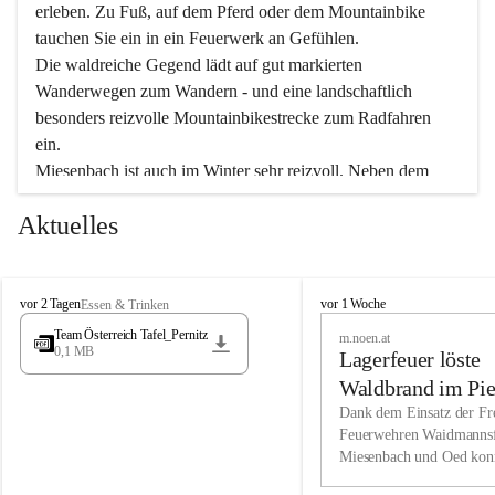
erleben. Zu Fuß, auf dem Pferd oder dem Mountainbike 
tauchen Sie ein in ein Feuerwerk an Gefühlen.
Die waldreiche Gegend lädt auf gut markierten 
Wanderwegen zum Wandern - und eine landschaftlich 
besonders reizvolle Mountainbikestrecke zum Radfahren 
ein.
Miesenbach ist auch im Winter sehr reizvoll. Neben dem 
Eisstockschießen gibt es auf dem nahe gelegenen Unterberg 
Aktuelles
wunderschöne Naturschneepisten, die zum Schifahren oder 
Boarden einladen. Ebenso ist der 2.075 m hohe Schneeberg 
ein Paradies für Sportfreunde. Genießen Sie auch das 
M
vielfältige Angebot unserer Kulturvereine.
M
vor 2 Tagen
vor 1 Woche
Essen & Trinken
i
i
Team Österreich Tafel_Pernitz
m.noen.at
e
e
0,1 MB
Überzeugen Sie sich selbst, dass Sie in Miesenbach sowie 
Lagerfeuer löste
s
s
e
in den Beherbergungsbetrieben, Gaststätten und urigen 
e
Waldbrand im Pie
n
n
Berghütten herzlich aufgenommen werden.
aus
Dank dem Einsatz der Fre
b
b
Feuerwehren Waidmannsf
a
a
Miesenbach und Oed kon
c
Wir kennen Miesenbach als lebens- und liebenswerten Ort. 
c
bei der Gauermannhütte s
h
h
Tradition und Innovation werden ebenso groß geschrieben 