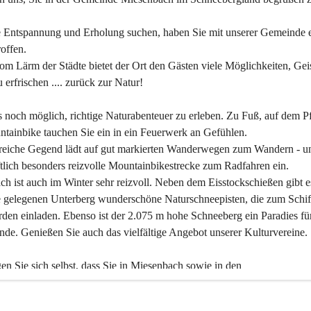
 Entspannung und Erholung suchen, haben Sie mit unserer Gemeinde e
offen.
om Lärm der Städte bietet der Ort den Gästen viele Möglichkeiten, Gei
 erfrischen .... zurück zur Natur!
es noch möglich, richtige Naturabenteuer zu erleben. Zu Fuß, auf dem P
tainbike tauchen Sie ein in ein Feuerwerk an Gefühlen.
reiche Gegend lädt auf gut markierten Wanderwegen zum Wandern - un
tlich besonders reizvolle Mountainbikestrecke zum Radfahren ein.
h ist auch im Winter sehr reizvoll. Neben dem Eisstockschießen gibt e
 gelegenen Unterberg wunderschöne Naturschneepisten, die zum Schif
den einladen. Ebenso ist der 2.075 m hohe Schneeberg ein Paradies fü
nde. Genießen Sie auch das vielfältige Angebot unserer Kulturvereine.
n Sie sich selbst, dass Sie in Miesenbach sowie in den 
gungsbetrieben, Gaststätten und urigen Berghütten herzlich aufgenom