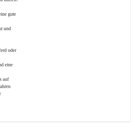
ine gute 
st und 
ferd oder 
d eine 
s auf 
ahren 
r 
men 