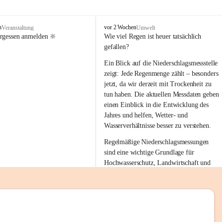
tion 
M
n
vor 2 Wochen
Veranstaltung
Umwelt
i
ergessen anmelden 🔆
Wie viel Regen ist heuer tatsächlich 
e
gefallen?
s
stelle 
e
Ein Blick auf die Niederschlagsmessstelle 
n
zeigt: Jede Regenmenge zählt – besonders 
gt und 
b
jetzt, da wir derzeit mit Trockenheit zu 
a
tun haben. Die aktuellen Messdaten geben 
c
einen Einblick in die Entwicklung des 
h
Jahres und helfen, Wetter- und 
sätzen 
Wasserverhältnisse besser zu verstehen.
r 
Regelmäßige Niederschlagsmessungen 
. Den 
sind eine wichtige Grundlage für 
m Wohl 
Hochwasserschutz, Landwirtschaft und 
einen nachhaltigen Umgang mit unseren 
Ressourcen. Gerade in trockenen Zeiten ist
es umso wichtiger, bewusst und 
verantwortungsvoll mit Wasser 
emeinde“ 
umzugehen.
rten und 