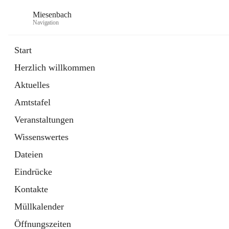
Miesenbach
Navigation
Start
Herzlich willkommen
öffnet
Abwasserverband oberes Piestingtal
Aktuelles
in
Externe Webseite
neuem
Amtstafel
Tab
öffnet
Region Schneebergland
in
Externe Webseite
Veranstaltungen
neuem
Tab
Wissenswertes
Dateien
Eindrücke
Kontakte
Müllkalender
Öffnungszeiten