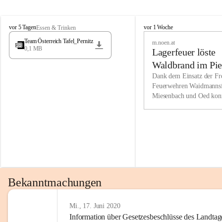
Wir kenne
M
M
werden eb
vor 5 Tagen
vor 1 Woche
Essen & Trinken
i
i
Entwickl
Team Österreich Tafel_Pernitz
m.noen.at
e
e
0,1 MB
Lagerfeuer löste
s
s
e
e
Unsere Ve
Waldbrand im Pie
n
n
bzw. Info
aus
Dank dem Einsatz der Fre
b
b
Feuerwehren Waidmannsf
wir fühl
a
a
Miesenbach und Oed kon
c
c
Lösungsor
bei der Gauermannhütte s
h
h
gelöscht werden.
Unsere M
der Wirts
kurzfrist
gesetzlic
unserer G
Bekanntmachungen
beizubeha
Nach 201
Mi., 17. Juni 2020
Information über Gesetzesbeschlüsse des Landtag
verliehen