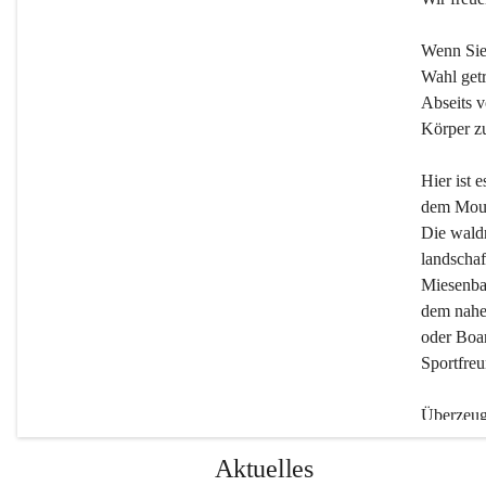
Wenn Sie
Wahl getr
Abseits v
Körper zu
Hier ist 
dem Moun
Die wald
landschaf
Miesenbac
dem nahe
oder Boar
Sportfreu
Überzeuge
Beherber
Aktuelles
werden.